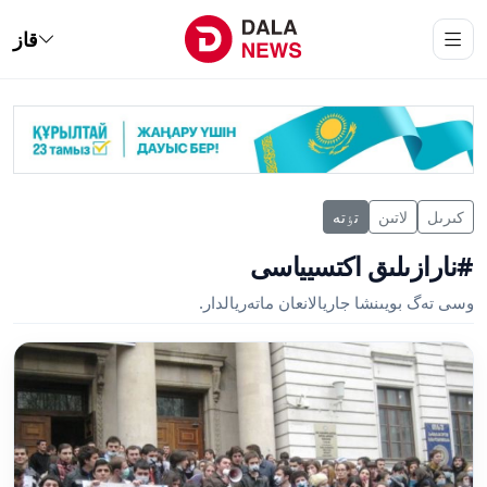
قاز
كىرىل
لاتىن
تٶتە
#نارازىلىق اكتسيياسى
وسى تەگ بويىنشا جاريالانعان ماتەريالدار.