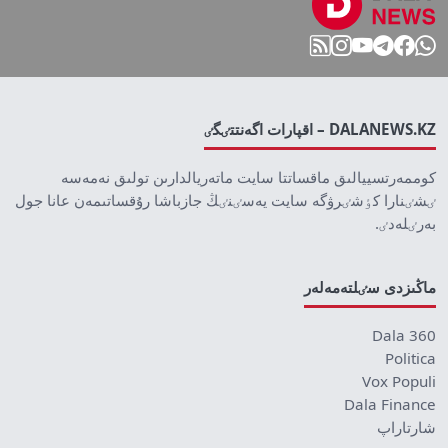
DALANEWS.KZ – اقپارات اگەنتتٸگٸ
كوممەرتسييالىق ماقساتتا سايت ماتەريالدارىن تولىق نەمەسە
ٸشٸنارا كٶشٸرۋگە سايت يەسٸنٸڭ جازباشا رۇقساتىمەن عانا جول
بەرٸلەدٸ.
ماڭىزدى سٸلتەمەلەر
Dala 360
Politica
Vox Populi
Dala Finance
شارتاراپ