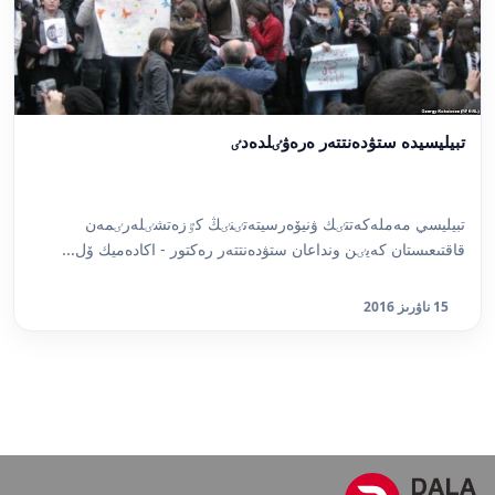
تبيليسيدە ستۋدەنتتەر ەرەۋٸلدەدٸ
تبيليسي مەملەكەتتٸك ۋنيۆەرسيتەتٸنٸڭ كٷزەتشٸلەرٸمەن
قاقتىعىستان كەيٸن ونداعان ستۋدەنتتەر رەكتور - اكادەميك ۆل...
15 ناۋرىز 2016