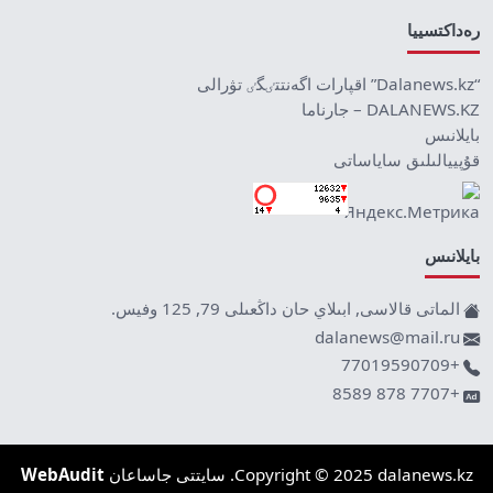
رەداكتسييا
“Dalanews.kz” اقپارات اگەنتتٸگٸ تۋرالى
DALANEWS.KZ – جارناما
بايلانىس
قۇپييالىلىق ساياساتى
بايلانىس
الماتى قالاسى, ابىلاي حان داڭعىلى 79, 125 وفيس.
dalanews@mail.ru
+77019590709
+7707 878 8589
Copyright © 2025 dalanews.kz. سايتتى جاساعان
WebAudit