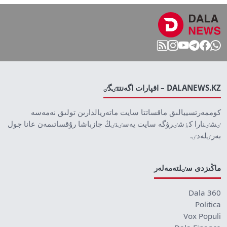
DALANEWS.KZ – اقپارات اگەنتتٸگٸ
كوممەرتسييالىق ماقساتتا سايت ماتەريالدارىن تولىق نەمەسە
ٸشٸنارا كٶشٸرۋگە سايت يەسٸنٸڭ جازباشا رۇقساتىمەن عانا جول
بەرٸلەدٸ.
ماڭىزدى سٸلتەمەلەر
Dala 360
Politica
Vox Populi