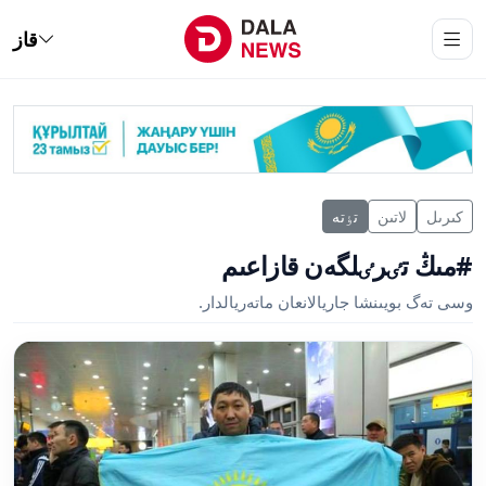
قاز
كىرىل
لاتىن
تٶتە
#مىڭ تٸرٸلگەن قازاعىم
وسى تەگ بويىنشا جاريالانعان ماتەريالدار.