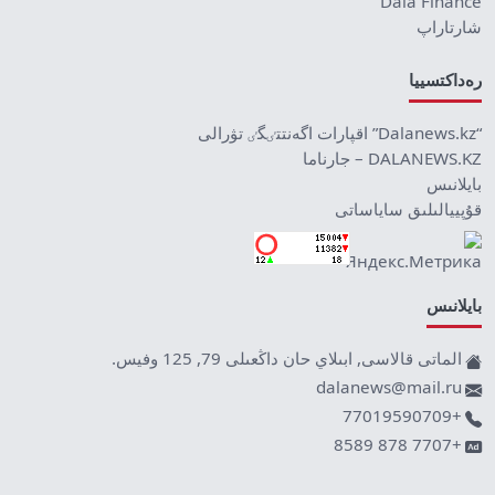
Dala Finance
شارتاراپ
رەداكتسييا
“Dalanews.kz” اقپارات اگەنتتٸگٸ تۋرالى
DALANEWS.KZ – جارناما
بايلانىس
قۇپييالىلىق ساياساتى
بايلانىس
الماتى قالاسى, ابىلاي حان داڭعىلى 79, 125 وفيس.
dalanews@mail.ru
+77019590709
+7707 878 8589