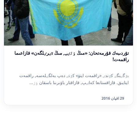
تۇردىبەك قۇرمەتحان: «مىڭ ٶلٸپ, مىڭ تٸرٸلگەن» قازاعىما
راقمەت!
بٷگٸنگٸ كٷندٸ «راقمەت ايتۋ» كٷنٸ دەپ بەلگٸلەسە, راقمەت
ايتايىق. قازاقستانعا كەلٸپ, قازاقتار باۋىرىنا باسقان ٶز...
29 اقپان 2016