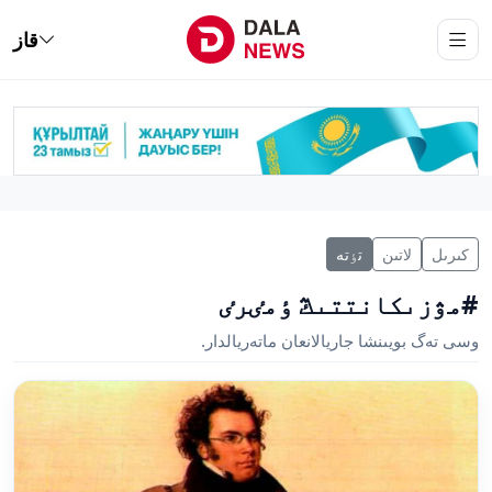
قاز
كىرىل
لاتىن
تٶتە
#مۋزىكانتتىڭ ٶمٸرٸ
وسى تەگ بويىنشا جاريالانعان ماتەريالدار.