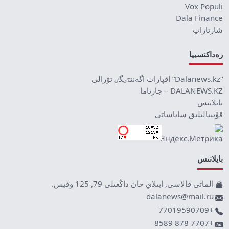
Vox Populi
Dala Finance
شارتاراپ
رەداكتسييا
“Dalanews.kz” اقپارات اگەنتتٸگٸ تۋرالى
DALANEWS.KZ – جارناما
بايلانىس
قۇپييالىلىق ساياساتى
بايلانىس
الماتى قالاسى, ابىلاي حان داڭعىلى 79, 125 وفيس.
dalanews@mail.ru
+77019590709
+7707 878 8589