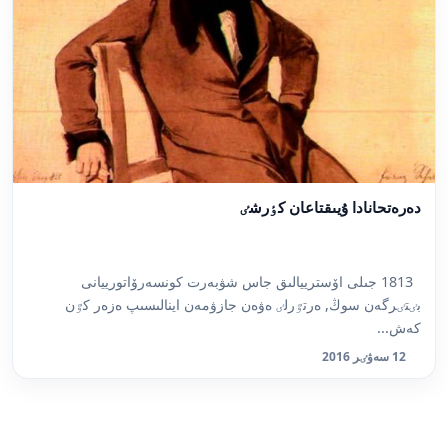
دەرەتحانادا ۇيىقتاعان كٶرشٸ
1813 جىلى اۆسترييالىق جاس شۋبەرت كونسەرۆاتورييانى
بٸتٸرگەن سوڭ, ەرتٷرلٸ ەۋەن جازۋمەن اينالىسىپ ەزەر كٷن
كەش...
12 سەۋٸر 2016