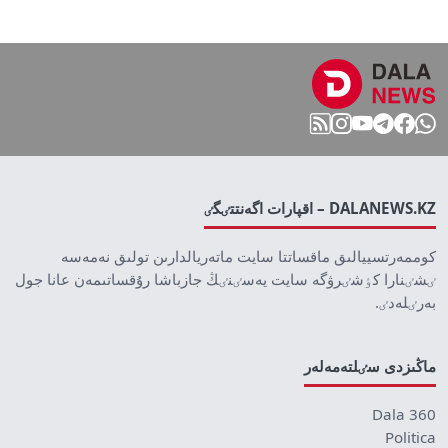
DALANEWS.KZ – اقپارات اگەنتتٸگٸ
كوممەرتسييالىق ماقساتتا سايت ماتەريالدارىن تولىق نەمەسە
ٸشٸنارا كٶشٸرۋگە سايت يەسٸنٸڭ جازباشا رۇقساتىمەن عانا جول
بەرٸلەدٸ.
ماڭىزدى سٸلتەمەلەر
Dala 360
Politica