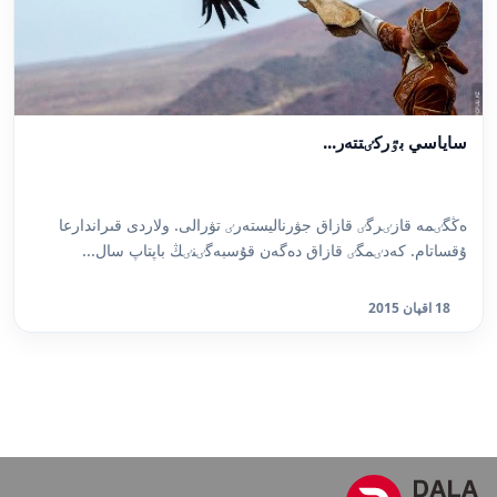
ساياسي بٷركٸتتەر...
ەڭگٸمە قازٸرگٸ قازاق جۋرناليستەرٸ تۋرالى. ولاردى قىراندارعا
ۇقساتام. كەدٸمگٸ قازاق دەگەن قۇسبەگٸنٸڭ باپتاپ سال...
18 اقپان 2015