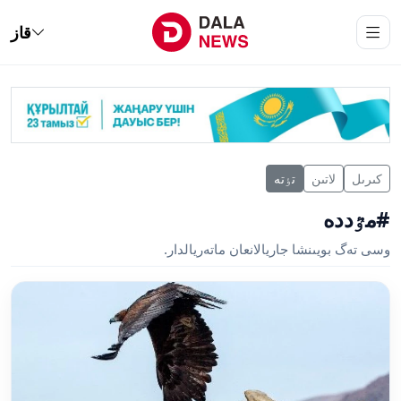
قاز
كىرىل
لاتىن
تٶتە
#مٷددە
وسى تەگ بويىنشا جاريالانعان ماتەريالدار.