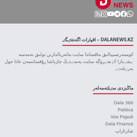
DALANEWS.KZ – اقپارات اگەنتتٸگٸ
كوممەرتسييالىق ماقساتتا سايت ماتەريالدارىن تولىق نەمەسە
ٸشٸنارا كٶشٸرۋگە سايت يەسٸنٸڭ جازباشا رۇقساتىمەن عانا جول
بەرٸلەدٸ.
ماڭىزدى سٸلتەمەلەر
Dala 360
Politica
Vox Populi
Dala Finance
شارتاراپ