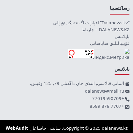
رەداكتسييا
“Dalanews.kz” اقپارات اگەنتتٸگٸ تۋرالى
DALANEWS.KZ – جارناما
بايلانىس
قۇپييالىلىق ساياساتى
بايلانىس
الماتى قالاسى, ابىلاي حان داڭعىلى 79, 125 وفيس.
dalanews@mail.ru
+77019590709
+7707 878 8589
Copyright © 2025 dalanews.kz. سايتتى جاساعان
WebAudit