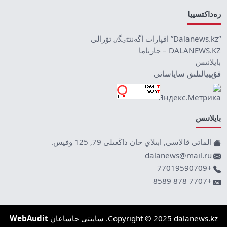
رەداكتسييا
“Dalanews.kz” اقپارات اگەنتتٸگٸ تۋرالى
DALANEWS.KZ – جارناما
بايلانىس
قۇپييالىلىق ساياساتى
بايلانىس
الماتى قالاسى, ابىلاي حان داڭعىلى 79, 125 وفيس.
dalanews@mail.ru
+77019590709
+7707 878 8589
Copyright © 2025 dalanews.kz. سايتتى جاساعان
WebAudit