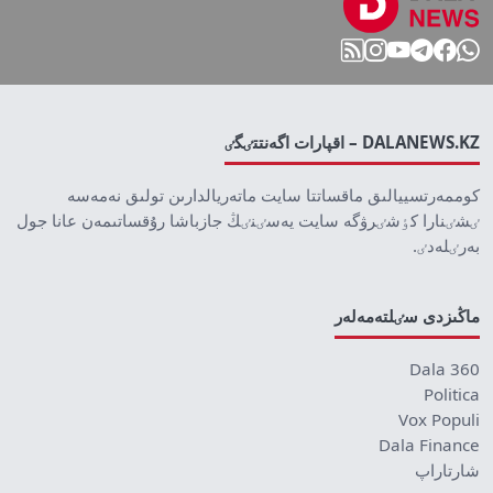
DALANEWS.KZ – اقپارات اگەنتتٸگٸ
كوممەرتسييالىق ماقساتتا سايت ماتەريالدارىن تولىق نەمەسە
ٸشٸنارا كٶشٸرۋگە سايت يەسٸنٸڭ جازباشا رۇقساتىمەن عانا جول
بەرٸلەدٸ.
ماڭىزدى سٸلتەمەلەر
Dala 360
Politica
Vox Populi
Dala Finance
شارتاراپ