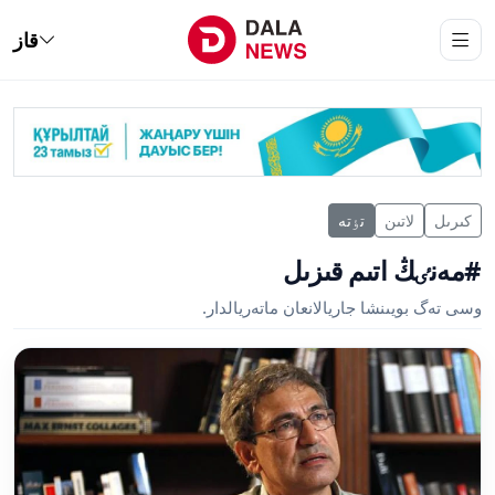
قاز
كىرىل
لاتىن
تٶتە
#مەنٸڭ اتىم قىزىل
وسى تەگ بويىنشا جاريالانعان ماتەريالدار.