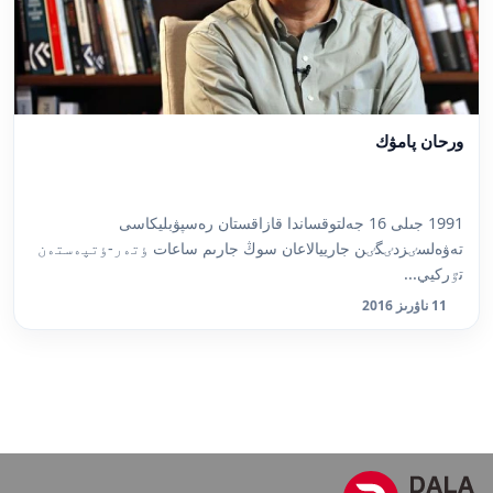
ورحان پامۋك
1991 جىلى 16 جەلتوقساندا قازاقستان رەسپۋبليكاسى
تەۋەلسٸزدٸگٸن جارييالاعان سوڭ جارىم ساعات ٶتەر-ٶتپەستەن
تٷركيي...
11 ناۋرىز 2016