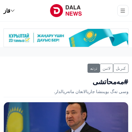
قاز
كىرىل
لاتىن
تٶتە
#مەمحاتشى
وسى تەگ بويىنشا جاريالانعان ماتەريالدار.