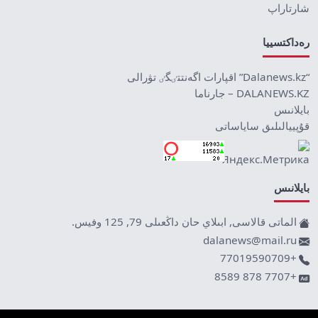
شارتاراپ
رەداكتسييا
“Dalanews.kz” اقپارات اگەنتتٸگٸ تۋرالى
DALANEWS.KZ – جارناما
بايلانىس
قۇپييالىلىق ساياساتى
بايلانىس
الماتى قالاسى, ابىلاي حان داڭعىلى 79, 125 وفيس.
dalanews@mail.ru
+77019590709
+7707 878 8589