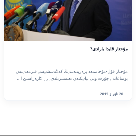
مۇحتار قايدا بارادى?
مۇحتار قۇل-مۇحاممەد پرەزيدەنتتٸڭ كەڭەسشٸسٸ قىزمەتٸنەن
بوساعاندا, جۇرت ونى بيلٸكتەن ىعىستىرىلدى, ٶز كارەراسىن ا...
20 ناۋرىز 2015