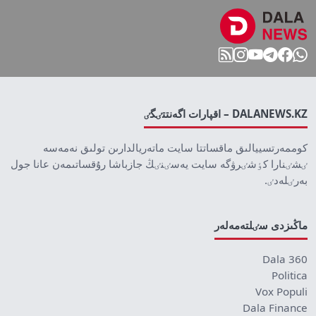
DALANEWS.KZ – اقپارات اگەنتتٸگٸ
كوممەرتسييالىق ماقساتتا سايت ماتەريالدارىن تولىق نەمەسە
ٸشٸنارا كٶشٸرۋگە سايت يەسٸنٸڭ جازباشا رۇقساتىمەن عانا جول
بەرٸلەدٸ.
ماڭىزدى سٸلتەمەلەر
Dala 360
Politica
Vox Populi
Dala Finance