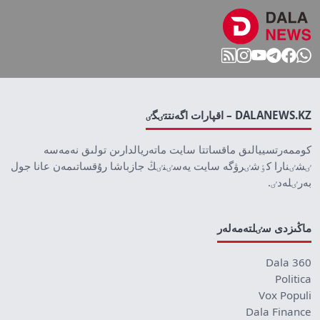
DALANEWS.KZ – اقپارات اگەنتتٸگٸ
كوممەرتسييالىق ماقساتتا سايت ماتەريالدارىن تولىق نەمەسە
ٸشٸنارا كٶشٸرۋگە سايت يەسٸنٸڭ جازباشا رۇقساتىمەن عانا جول
بەرٸلەدٸ.
ماڭىزدى سٸلتەمەلەر
Dala 360
Politica
Vox Populi
Dala Finance