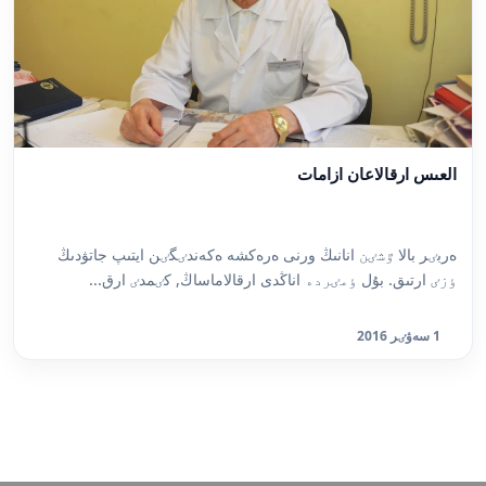
العىس ارقالاعان ازامات
ەربٸر بالا ٷشٸن انانىڭ ورنى ەرەكشە ەكەندٸگٸن ايتىپ جاتۋدىڭ
ٶزٸ ارتىق. بۇل ٶمٸردە اناڭدى ارقالاماساڭ, كٸمدٸ ارق...
1 سەۋٸر 2016