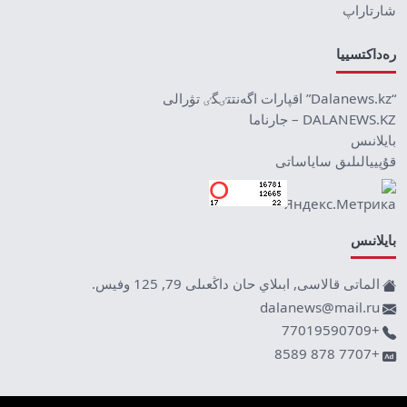
شارتاراپ
رەداكتسييا
“Dalanews.kz” اقپارات اگەنتتٸگٸ تۋرالى
DALANEWS.KZ – جارناما
بايلانىس
قۇپييالىلىق ساياساتى
بايلانىس
الماتى قالاسى, ابىلاي حان داڭعىلى 79, 125 وفيس.
dalanews@mail.ru
+77019590709
+7707 878 8589