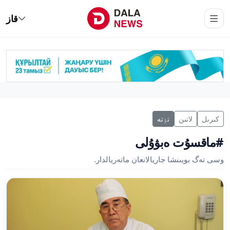
قاز
كىرىل
لاتىن
تٶتە
#ماقسۇت ەبۋۇلى
وسى تەگ بويىنشا جاريالانعان ماتەريالدار.