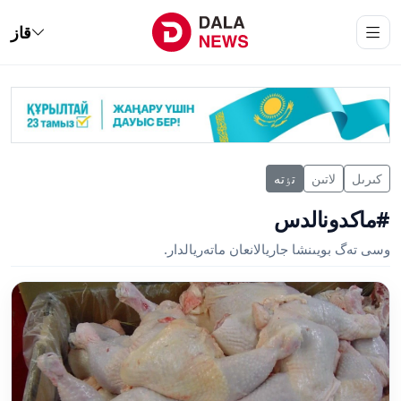
قاز
كىرىل
لاتىن
تٶتە
#ماكدونالدس
وسى تەگ بويىنشا جاريالانعان ماتەريالدار.