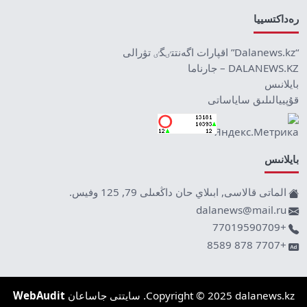
رەداكتسييا
“Dalanews.kz” اقپارات اگەنتتٸگٸ تۋرالى
DALANEWS.KZ – جارناما
بايلانىس
قۇپييالىلىق ساياساتى
بايلانىس
الماتى قالاسى, ابىلاي حان داڭعىلى 79, 125 وفيس.
dalanews@mail.ru
+77019590709
+7707 878 8589
Copyright © 2025 dalanews.kz. سايتتى جاساعان
WebAudit