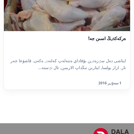
ەركەكتٸڭ اسىن جە!
ايتاشى دەل سٷزەتٸن بۇقاداي ەنتەلەپ كەلەدٸ ەكەن. قاشۋعا جەر
تار. ازار بولسا, ايتارىن تىڭداپ الارمىن, تال تٷستە...
1 سەۋٸر 2016