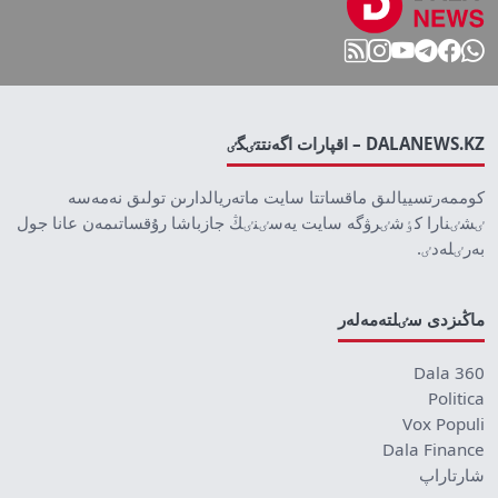
DALANEWS.KZ – اقپارات اگەنتتٸگٸ
كوممەرتسييالىق ماقساتتا سايت ماتەريالدارىن تولىق نەمەسە
ٸشٸنارا كٶشٸرۋگە سايت يەسٸنٸڭ جازباشا رۇقساتىمەن عانا جول
بەرٸلەدٸ.
ماڭىزدى سٸلتەمەلەر
Dala 360
Politica
Vox Populi
Dala Finance
شارتاراپ