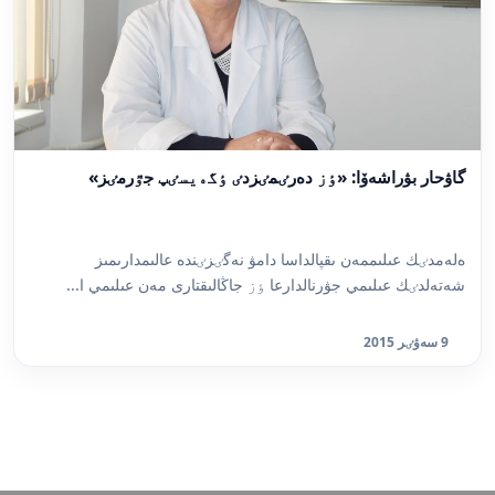
گاۋحار بۋراشەۆا: «ٶز دەرٸمٸزدٸ ٶگەيسٸپ جٷرمٸز»
ەلەمدٸك عىلىممەن ىقپالداسا دامۋ نەگٸزٸندە عالىمدارىمىز
شەتەلدٸك عىلىمي جۋرنالدارعا ٶز جاڭالىقتارى مەن عىلىمي ا...
9 سەۋٸر 2015