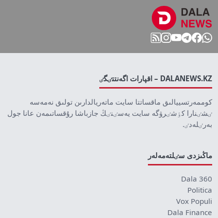
DALANEWS.KZ – اقپارات اگەنتتٸگٸ
كوممەرتسييالىق ماقساتتا سايت ماتەريالدارىن تولىق نەمەسە
ٸشٸنارا كٶشٸرۋگە سايت يەسٸنٸڭ جازباشا رۇقساتىمەن عانا جول
بەرٸلەدٸ.
ماڭىزدى سٸلتەمەلەر
Dala 360
Politica
Vox Populi
Dala Finance