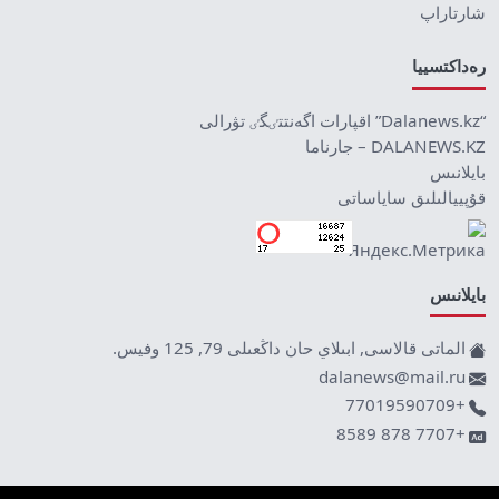
شارتاراپ
رەداكتسييا
“Dalanews.kz” اقپارات اگەنتتٸگٸ تۋرالى
DALANEWS.KZ – جارناما
بايلانىس
قۇپييالىلىق ساياساتى
بايلانىس
الماتى قالاسى, ابىلاي حان داڭعىلى 79, 125 وفيس.
dalanews@mail.ru
+77019590709
+7707 878 8589