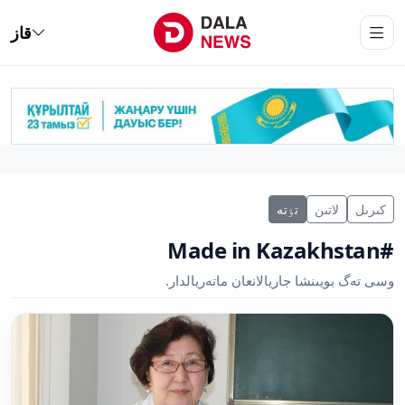
قاز
كىرىل
لاتىن
تٶتە
#Made in Kazakhstan
وسى تەگ بويىنشا جاريالانعان ماتەريالدار.