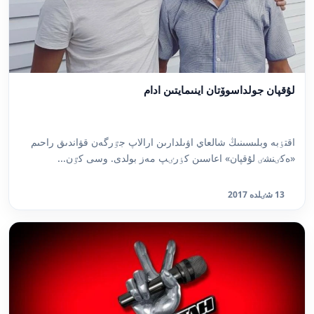
لۇقپان جولداسوۆتان اينىمايتىن ادام
اقتٶبە وبلىسىنىڭ شالعاي اۋىلدارىن ارالاپ جٷرگەن قۋاندىق راحىم
«ەكٸنشٸ لۇقپان» اعاسىن كٶرٸپ مەز بولدى. وسى كٷن...
13 شٸلدە 2017