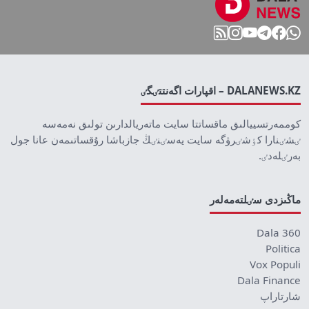
DALANEWS.KZ – اقپارات اگەنتتٸگٸ
كوممەرتسييالىق ماقساتتا سايت ماتەريالدارىن تولىق نەمەسە
ٸشٸنارا كٶشٸرۋگە سايت يەسٸنٸڭ جازباشا رۇقساتىمەن عانا جول
بەرٸلەدٸ.
ماڭىزدى سٸلتەمەلەر
Dala 360
Politica
Vox Populi
Dala Finance
شارتاراپ