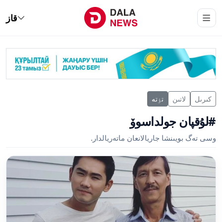
قاز
كىرىل
لاتىن
تٶتە
#لۇقپان جولداسوۆ
وسى تەگ بويىنشا جاريالانعان ماتەريالدار.