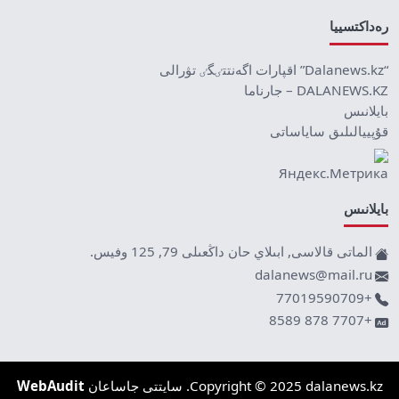
رەداكتسييا
“Dalanews.kz” اقپارات اگەنتتٸگٸ تۋرالى
DALANEWS.KZ – جارناما
بايلانىس
قۇپييالىلىق ساياساتى
بايلانىس
الماتى قالاسى, ابىلاي حان داڭعىلى 79, 125 وفيس.
dalanews@mail.ru
+77019590709
+7707 878 8589
Copyright © 2025 dalanews.kz. سايتتى جاساعان
WebAudit