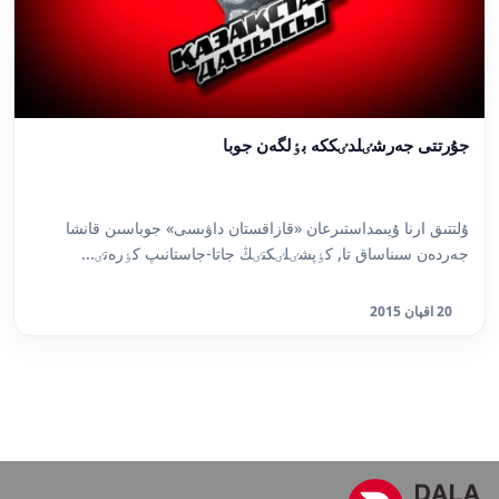
جۇرتتى جەرشٸلدٸككە بٶلگەن جوبا
ۇلتتىق ارنا ۇيىمداستىرعان «قازاقستان داۋىسى» جوباسىن قانشا
جەردەن سىناساق تا, كٶپشٸلٸكتٸڭ جاتا-جاستانىپ كٶرەتٸ...
20 اقپان 2015