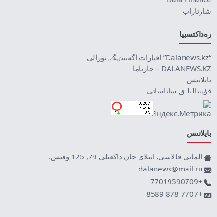
شارتاراپ
رەداكتسييا
“Dalanews.kz” اقپارات اگەنتتٸگٸ تۋرالى
DALANEWS.KZ – جارناما
بايلانىس
قۇپييالىلىق ساياساتى
بايلانىس
الماتى قالاسى, ابىلاي حان داڭعىلى 79, 125 وفيس.
dalanews@mail.ru
+77019590709
+7707 878 8589