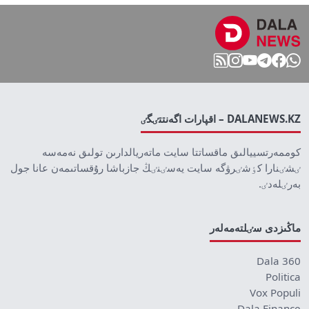
DALANEWS.KZ – اقپارات اگەنتتٸگٸ
كوممەرتسييالىق ماقساتتا سايت ماتەريالدارىن تولىق نەمەسە
ٸشٸنارا كٶشٸرۋگە سايت يەسٸنٸڭ جازباشا رۇقساتىمەن عانا جول
بەرٸلەدٸ.
ماڭىزدى سٸلتەمەلەر
Dala 360
Politica
Vox Populi
Dala Finance