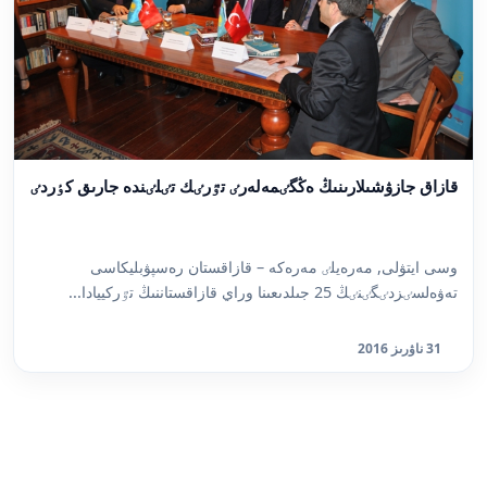
قازاق جازۋشىلارىنىڭ ەڭگٸمەلەرٸ تٷرٸك تٸلٸندە جارىق كٶردٸ
وسى ايتۋلى, مەرەيلٸ مەرەكە – قازاقستان رەسپۋبليكاسى
تەۋەلسٸزدٸگٸنٸڭ 25 جىلدىعىنا وراي قازاقستاننىڭ تٷركييادا...
31 ناۋرىز 2016