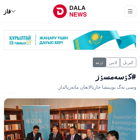
قاز
كىرىل
لاتىن
تٶتە
#كٶسەمسٶز
وسى تەگ بويىنشا جاريالانعان ماتەريالدار.