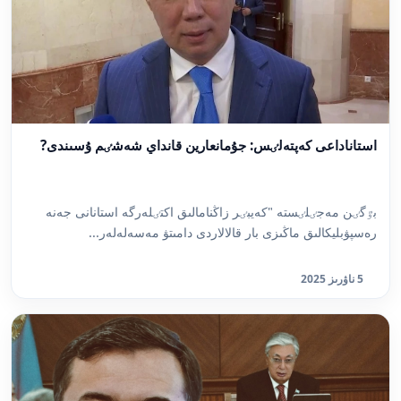
استاناداعى كەپتەلٸس: جۇمانعارين قانداي شەشٸم ۇسىندى?
بٷگٸن مەجٸلٸستە "كەيبٸر زاڭنامالىق اكتٸلەرگە استانانى جەنە
رەسپۋبليكالىق ماڭىزى بار قالالاردى دامىتۋ مەسەلەلەر...
5 ناۋرىز 2025