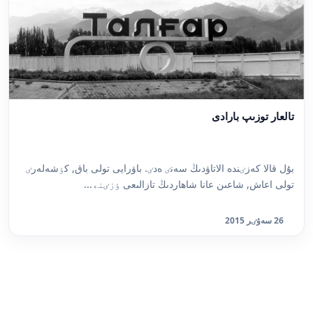
تالعار توزىپ بارادى
بۇل قالا كەزٸندە الاتاۋدىڭ سەنٸ ەدٸ. باۋرايى تولى باق, كٶشەلەرٸ
تولى اعاش, شاعىن عانا شاھاردىڭ تازالىعى ٶزٸنە...
26 سەۋٸر 2015