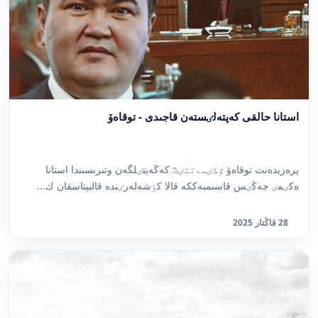
استانا حالقى كەپتەلٸستەن قاجىدى - توقاەۆ
پرەزيدەنت توقاەۆ ٷكٸمەتتٸڭ كەڭەيتٸلگەن وتىرىسىندا استانا
ەكٸمٸ جەڭٸس قاسىمبەككە قالا كٶشەلەرٸندە قالىپتاسقان ك...
28 قاڭتار 2025