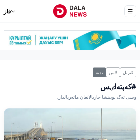
قاز
كىرىل
لاتىن
تٶتە
#كەپتەلٸس
وسى تەگ بويىنشا جاريالانعان ماتەريالدار.