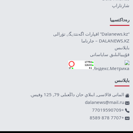
شارتاراپ
رەداكتسييا
“Dalanews.kz” اقپارات اگەنتتٸگٸ تۋرالى
DALANEWS.KZ – جارناما
بايلانىس
قۇپييالىلىق ساياساتى
بايلانىس
الماتى قالاسى, ابىلاي حان داڭعىلى 79, 125 وفيس.
dalanews@mail.ru
+77019590709
+7707 878 8589