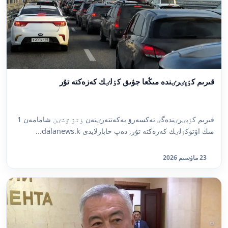
قىرىم كٶپٸرٸندە مىڭعا جۋىق كٶلٸك كەزەكتە تۇر
قىرىم كٶپٸرٸندەگٸ تەكسەرۋ بەكەتتەرٸنەن ٶتۋ ٷشٸن شامامەن 1
مىڭ اۆتوكٶلٸك كەزەكتە تۇر, دەپ حابارلايدى dalanews.k...
23 ماۋسىم 2026