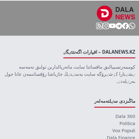
DALANEWS.KZ – اقپارات اگەنتتٸگٸ
كوممەرتسييالىق ماقساتتا سايت ماتەريالدارىن تولىق نەمەسە
ٸشٸنارا كٶشٸرۋگە سايت يەسٸنٸڭ جازباشا رۇقساتىمەن عانا جول
بەرٸلەدٸ.
ماڭىزدى سٸلتەمەلەر
Dala 360
Politica
Vox Populi
Dala Finance