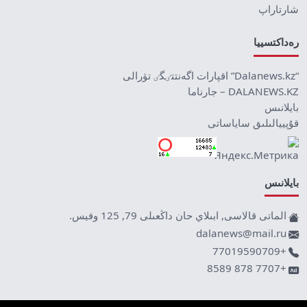
شارتاراپ
رەداكتسييا
“Dalanews.kz” اقپارات اگەنتتٸگٸ تۋرالى
DALANEWS.KZ – جارناما
بايلانىس
قۇپييالىلىق ساياساتى
بايلانىس
الماتى قالاسى, ابىلاي حان داڭعىلى 79, 125 وفيس.
dalanews@mail.ru
+77019590709
+7707 878 8589