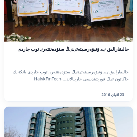
حالىقارالىق ٸت ۋنيۆەرسيتەتٸنٸڭ ستۋدەنتتەرٸ توپ جاردى
حالىقارالىق ٸت ۋنيۆەرسيتەتٸنٸڭ ستۋدەنتتەرٸ توپ جاردى بانكتٸك
حاكاتون ‪HalykFinTech-تٸڭ قورىتىندىسى جارييالاند...
23 اقپان 2016