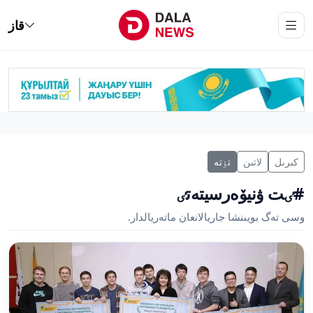
قاز
كىرىل
لاتىن
تٶتە
#ٸت ۋنيۆەرسيتەتٸ
وسى تەگ بويىنشا جاريالانعان ماتەريالدار.