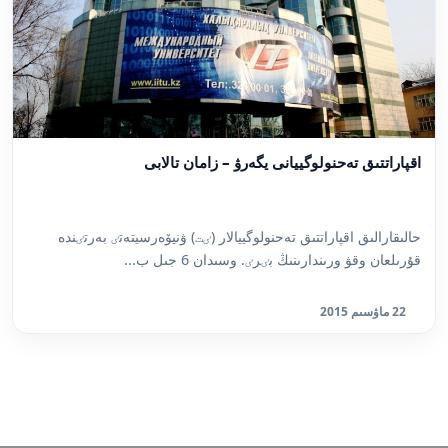
اقپاراتتىق تەحنولوگييانى يگەرۋ – زامان تالابى
حالىقارالىق اقپاراتتىق تەحنولوگييالار (ٸت) ۋنيۆەرسيتەتٸ بەرتٸندە
قۇرىلعان وقۋ ورىندارىنىڭ بٸرٸ. وسىدان 6 جىل ب...
22 ماۋسىم 2015