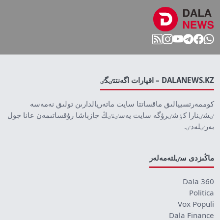
DALANEWS.KZ – اقپارات اگەنتتٸگٸ
كوممەرتسييالىق ماقساتتا سايت ماتەريالدارىن تولىق نەمەسە
ٸشٸنارا كٶشٸرۋگە سايت يەسٸنٸڭ جازباشا رۇقساتىمەن عانا جول
بەرٸلەدٸ.
ماڭىزدى سٸلتەمەلەر
Dala 360
Politica
Vox Populi
Dala Finance