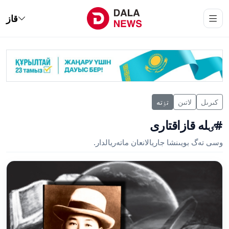
قاز
كىرىل
لاتىن
تٶتە
#ٸلە قازاقتارى
وسى تەگ بويىنشا جاريالانعان ماتەريالدار.