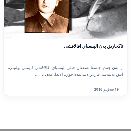
تاڭجارىق پەن الپىسباي اقالاقشى
ٸ مەن جەتٸ جاسقا شىققان جىلى الپىسباي اقالاقشى قايتىس بولىپتى.
انىق بەينەسٸ قازٸر ەسٸمدە جوق, الايدا, مەن بال...
19 سەۋٸر 2016