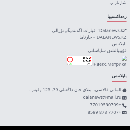
شارتاراپ
رەداكتسييا
“Dalanews.kz” اقپارات اگەنتتٸگٸ تۋرالى
DALANEWS.KZ – جارناما
بايلانىس
قۇپييالىلىق ساياساتى
بايلانىس
الماتى قالاسى, ابىلاي حان داڭعىلى 79, 125 وفيس.
dalanews@mail.ru
+77019590709
+7707 878 8589