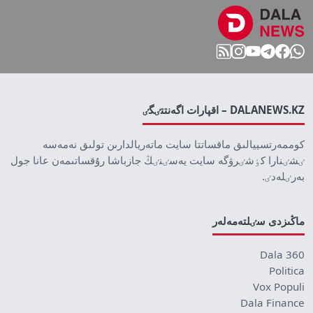
DALANEWS.KZ – اقپارات اگەنتتٸگٸ
كوممەرتسييالىق ماقساتتا سايت ماتەريالدارىن تولىق نەمەسە
ٸشٸنارا كٶشٸرۋگە سايت يەسٸنٸڭ جازباشا رۇقساتىمەن عانا جول
بەرٸلەدٸ.
ماڭىزدى سٸلتەمەلەر
Dala 360
Politica
Vox Populi
Dala Finance