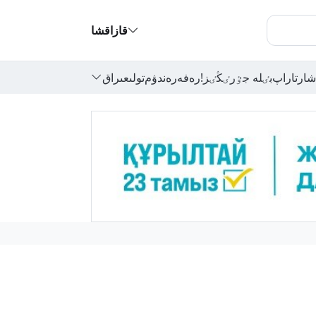
قازاقشا
شارتاراپ
بٸلە جٷرٸڭٸز!
رەفەرەندۋم
تولىعىراق