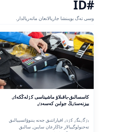
#ID
وسى تەگ بويىنشا جاريالانعان ماتەريالدار.
كاسسالىق-باقىلاۋ ماشيناسى كٶلەڭكەلٸ
بيزنەستٸڭ جولىن كەسەدٸ
بٷگٸنگٸ كٷنٸ اقپاراتتىق جەنە يننوۆاتسييالىق
تەحنولوگييالار جاڭارعان سايىن, سالىق