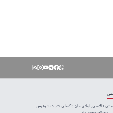
نىس
ماتى قالاسى, ابىلاي حان داڭعىلى 79, 125 وفيس.
dalanews@mail.