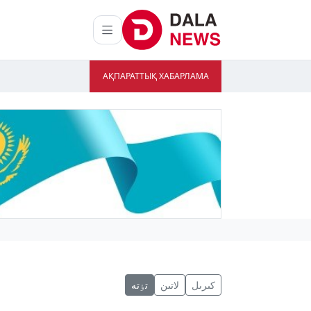
АҚПАРАТТЫҚ ХАБАРЛАМА
كىرىل
لاتىن
تٶتە