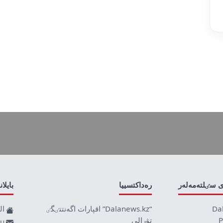
ى سٸلتەمەلەر
رەداكتسييا
بايلا
Da
“Dalanews.kz” اقپارات اگەنتتٸگٸ
ال
P
تۋرالى
ru