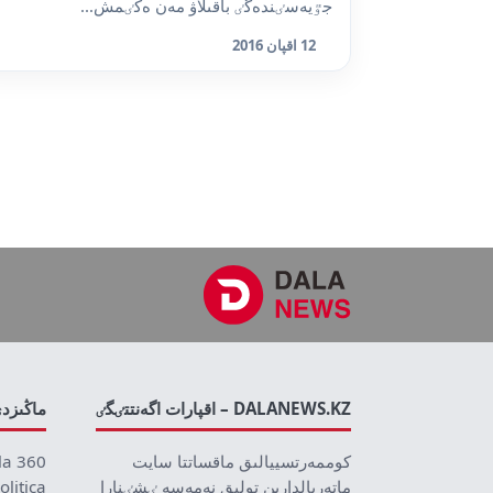
جٷيەسٸندەگٸ باقىلاۋ مەن ەكٸمش...
12 اقپان 2016
DALANEWS.KZ – اقپارات اگەنتتٸگٸ
ماڭىزد
كوممەرتسييالىق ماقساتتا سايت
la 360
ماتەريالدارىن تولىق نەمەسە ٸشٸنارا
olitica