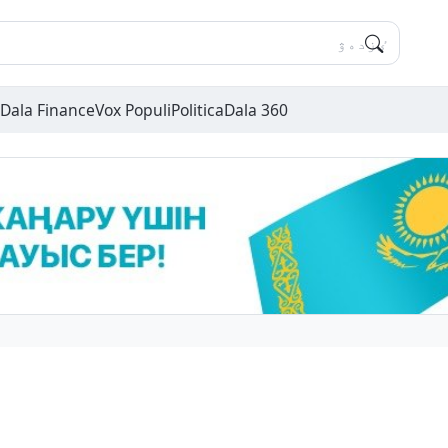
Dala Finance
Vox Populi
Politica
Dala 360