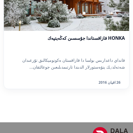
HONKA قازاقستاندا جۇمىسىن كەڭەيتپەك
قانداي داعدارىس بولسا دا قازاقستان ەكونوميكالىق تۇرعىدان
شەتەلدٸك ينۆەستورلار الدىندا تارتىمدىلىعىن جوعالتقان...
26 اقپان 2016