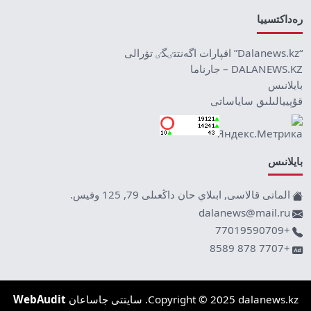
رەداكتسييا
“Dalanews.kz” اقپارات اگەنتتٸگٸ تۋرالى
DALANEWS.KZ – جارناما
بايلانىس
قۇپييالىلىق ساياساتى
بايلانىس
الماتى قالاسى, ابىلاي حان داڭعىلى 79, 125 وفيس.
dalanews@mail.ru
+77019590709
+7707 878 8589
Copyright © 2025 dalanews.kz. سايتتى جاساعان
WebAudit