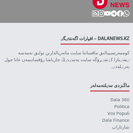
DALANEWS.KZ – اقپارات اگەنتتٸگٸ
كوممەرتسييالىق ماقساتتا سايت ماتەريالدارىن تولىق نەمەسە
ٸشٸنارا كٶشٸرۋگە سايت يەسٸنٸڭ جازباشا رۇقساتىمەن عانا جول
بەرٸلەدٸ.
ماڭىزدى سٸلتەمەلەر
Dala 360
Politica
Vox Populi
Dala Finance
شارتاراپ