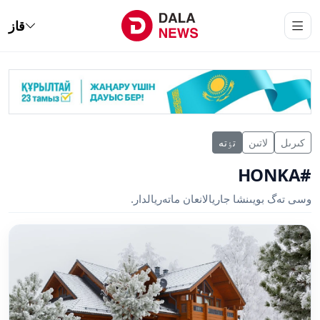
قاز
كىرىل
لاتىن
تٶتە
#HONKA
وسى تەگ بويىنشا جاريالانعان ماتەريالدار.