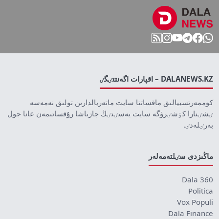
DALANEWS.KZ – اقپارات اگەنتتٸگٸ
كوممەرتسييالىق ماقساتتا سايت ماتەريالدارىن تولىق نەمەسە
ٸشٸنارا كٶشٸرۋگە سايت يەسٸنٸڭ جازباشا رۇقساتىمەن عانا جول
بەرٸلەدٸ.
ماڭىزدى سٸلتەمەلەر
Dala 360
Politica
Vox Populi
Dala Finance