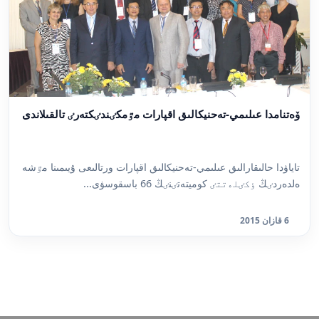
ۆەتنامدا عىلىمي-تەحنيكالىق اقپارات مٷمكٸندٸكتەرٸ تالقىلاندى
تاياۋدا حالىقارالىق عىلىمي-تەحنيكالىق اقپارات ورتالىعى ۇيىمىنا مٷشە
ەلدەردٸڭ ٶكٸلەتتٸ كوميتەتٸنٸڭ 66 باسقوسۋى...
6 قازان 2015