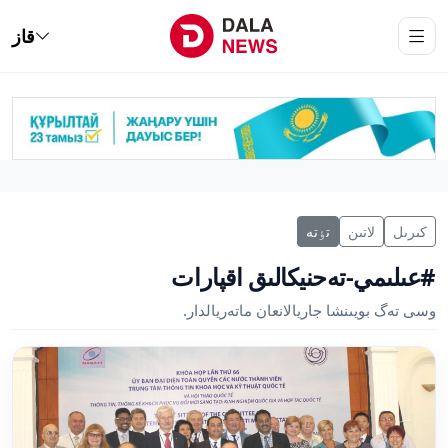
قاز
كىرىل
لاتىن
تٶتە
#عىلىمي-تەحنيكالىق اقپارات
وسى تەگ بويىنشا جاريالانعان ماتەريالدار.