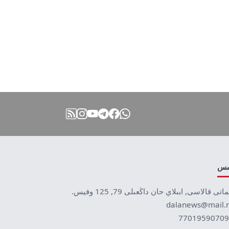
نىس
ماتى قالاسى, ابىلاي حان داڭعىلى 79, 125 وفيس.
dalanews@mail.