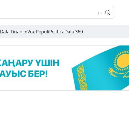
Dala Finance
Vox Populi
Politica
Dala 360