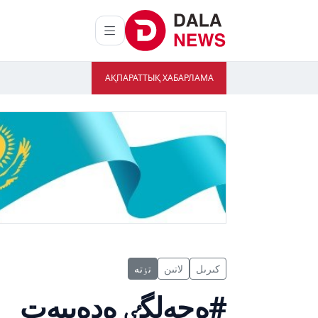
АҚПАРАТТЫҚ ХАБАРЛАМА
كىرىل
لاتىن
تٶتە
#ەجەلگٸ ەدەبيەت