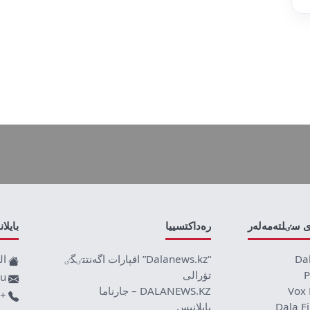
ى سٸلتەمەلەر
رەداكتسييا
بايلا
Da
“Dalanews.kz” اقپارات اگەنتتٸگٸ
ال
P
تۋرالى
ru
Vox 
DALANEWS.KZ – جارناما
+77019590709
Dala F
بايلانىس