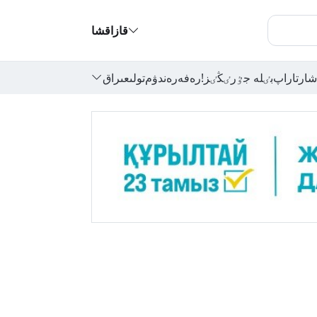
قازاقشا
شارتاراپ
بٸلە جٷرٸڭٸز!
رەفەرەندۋم
تولىعىراق