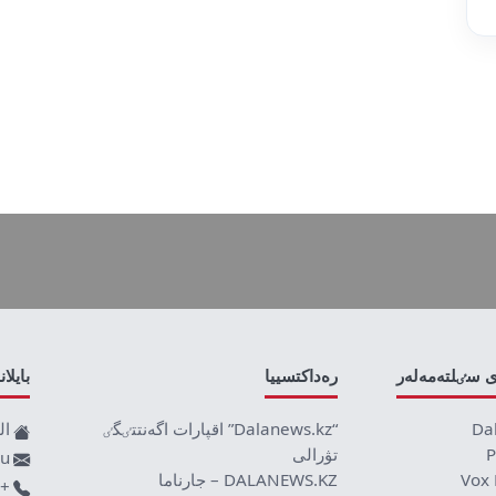
ى سٸلتەمەلەر
رەداكتسييا
بايلا
Da
“Dalanews.kz” اقپارات اگەنتتٸگٸ
ال
P
تۋرالى
ru
Vox 
DALANEWS.KZ – جارناما
+77019590709