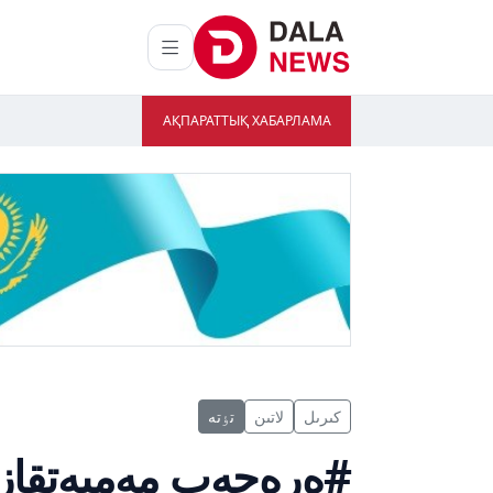
АҚПАРАТТЫҚ ХАБАРЛАМА
كىرىل
لاتىن
تٶتە
#ەرەجەپ مەمبەتقازي