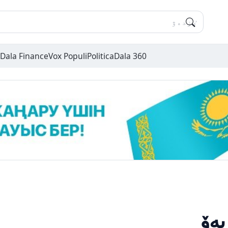
Dala Finance
Vox Populi
Politica
Dala 360
ەۆ