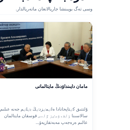
وسى تەگ بويىنشا جاريالانعان ماتەريالدار.
مامان دايىنداۋدىڭ مايتالمانى
ۇلتتىق كٸتاپحانادا ەلٸمٸزدٸڭ بٸلٸم جەنە عىلىم
سالاسىنا ٶلشەۋسٸز ٷلەس قوسقان مايتالمان
عالىم ەرەجەپ مەبەتقازيەۆ...