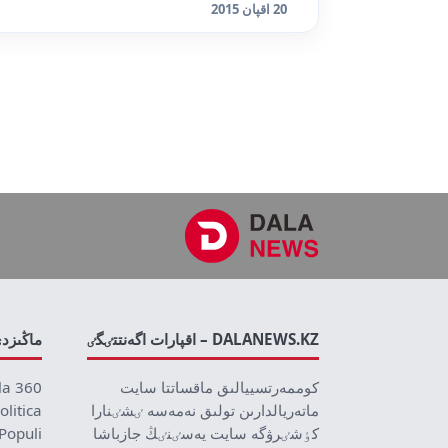
20 اقپان 2015
DALANEWS.KZ – اقپارات اگەنتتٸگٸ
ماڭىزد
كوممەرتسييالىق ماقساتتا سايت
la 360
ماتەريالدارىن تولىق نەمەسە ٸشٸنارا
olitica
كٶشٸرۋگە سايت يەسٸنٸڭ جازباشا
Populi