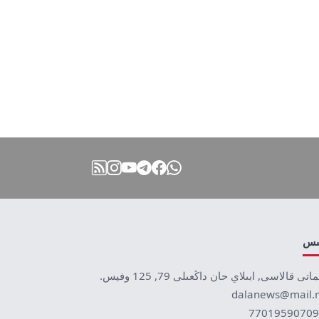
نىس
ماتى قالاسى, ابىلاي حان داڭعىلى 79, 125 وفيس.
dalanews@mail.