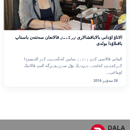
الاتاۋ اۋدانى بالاباقشالارى ٸرگەسٸ قالانعان سەتتەن باستاپ
باقىلاۋدا بولدى
الماتى قالاسى كٷن ٶتكەن سايىن كەڭەيٸپ, كٶز الدىمىزدا
كٶركەيٸپ كەلەدٸ. بٸزدٸڭ بۇل سٶزٸمٸزگە الىپ قالانىڭ
اۋماعى...
28 سەۋٸر 2016