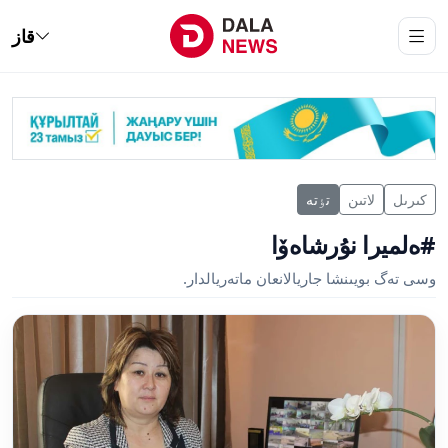
قاز
كىرىل
لاتىن
تٶتە
#ەلميرا نۇرشاەۆا
وسى تەگ بويىنشا جاريالانعان ماتەريالدار.