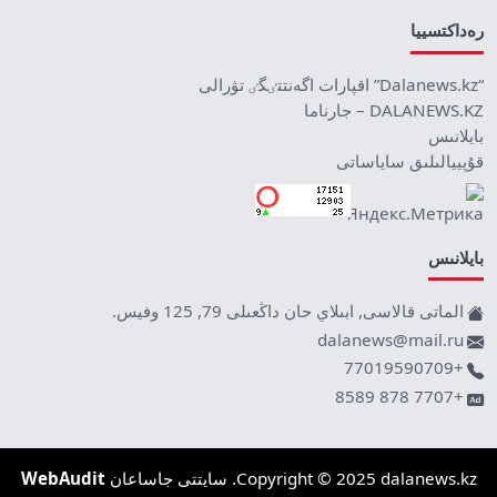
رەداكتسييا
“Dalanews.kz” اقپارات اگەنتتٸگٸ تۋرالى
DALANEWS.KZ – جارناما
بايلانىس
قۇپييالىلىق ساياساتى
بايلانىس
الماتى قالاسى, ابىلاي حان داڭعىلى 79, 125 وفيس.
dalanews@mail.ru
+77019590709
+7707 878 8589
Copyright © 2025 dalanews.kz. سايتتى جاساعان
WebAudit