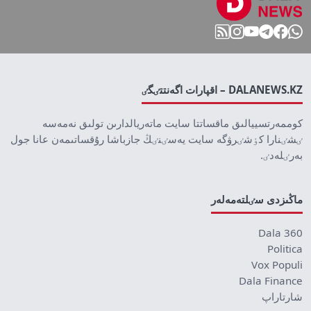
DALANEWS.KZ – اقپارات اگەنتتٸگٸ
كوممەرتسييالىق ماقساتتا سايت ماتەريالدارىن تولىق نەمەسە
ٸشٸنارا كٶشٸرۋگە سايت يەسٸنٸڭ جازباشا رۇقساتىمەن عانا جول
بەرٸلەدٸ.
ماڭىزدى سٸلتەمەلەر
Dala 360
Politica
Vox Populi
Dala Finance
شارتاراپ