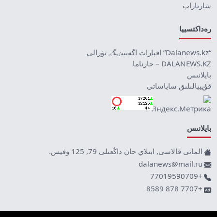
شارتاراپ
رەداكتسييا
“Dalanews.kz” اقپارات اگەنتتٸگٸ تۋرالى
DALANEWS.KZ – جارناما
بايلانىس
قۇپييالىلىق ساياساتى
بايلانىس
الماتى قالاسى, ابىلاي حان داڭعىلى 79, 125 وفيس.
dalanews@mail.ru
+77019590709
+7707 878 8589