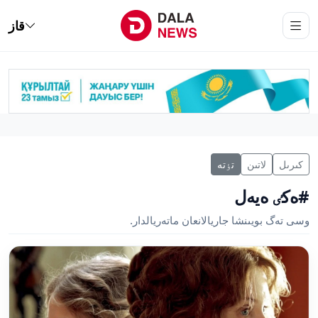
قاز
كىرىل
لاتىن
تٶتە
#ەكٸ ەيەل
وسى تەگ بويىنشا جاريالانعان ماتەريالدار.