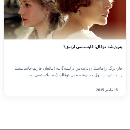
بەيبٸشە-توقال: قايسىسى ارتىق?
قازٸرگٸ زاماننىڭ بٶلٸنبەس بٶلشەگٸنە اينالعان قارىم-قاتىناستىڭ
ٶزەكتٸسٸ – ول بەيبٸشە مەن توقالدىڭ سىيلاستىعى. ە...
15 مامىر 2015