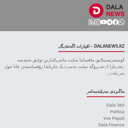
DALANEWS.KZ – اقپارات اگەنتتٸگٸ
كوممەرتسييالىق ماقساتتا سايت ماتەريالدارىن تولىق نەمەسە
ٸشٸنارا كٶشٸرۋگە سايت يەسٸنٸڭ جازباشا رۇقساتىمەن عانا جول
بەرٸلەدٸ.
ماڭىزدى سٸلتەمەلەر
Dala 360
Politica
Vox Populi
Dala Finance