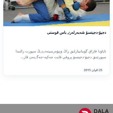
دجيۋ-دجيتسۋ شەبەرلەرٸ باس قوستى
تاياۋدا قازاق گۋمانيتارلىق زاڭ ۋنيۆەرسيتەتٸنٸڭ سپورت زالىندا
سپورتتىق دجيۋ-دجيتسۋ پروفي فايت جەكپە-جەگٸنەن قاز...
25 اقپان 2015