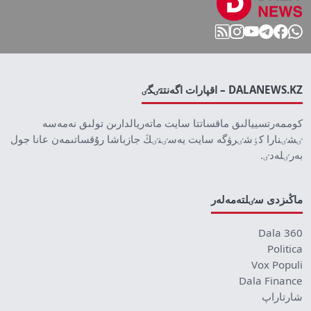
DALANEWS.KZ – اقپارات اگەنتتٸگٸ
كوممەرتسييالىق ماقساتتا سايت ماتەريالدارىن تولىق نەمەسە
ٸشٸنارا كٶشٸرۋگە سايت يەسٸنٸڭ جازباشا رۇقساتىمەن عانا جول
بەرٸلەدٸ.
ماڭىزدى سٸلتەمەلەر
Dala 360
Politica
Vox Populi
Dala Finance
شارتاراپ