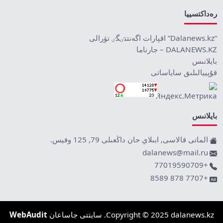
رەداكتسييا
“Dalanews.kz” اقپارات اگەنتتٸگٸ تۋرالى
DALANEWS.KZ – جارناما
بايلانىس
قۇپييالىلىق ساياساتى
بايلانىس
الماتى قالاسى, ابىلاي حان داڭعىلى 79, 125 وفيس.
dalanews@mail.ru
+77019590709
+7707 878 8589
Copyright © 2025 dalanews.kz. سايتتى جاساعان
WebAudit