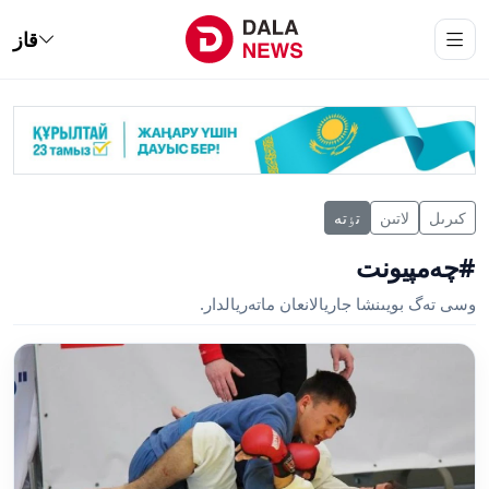
قاز
كىرىل
لاتىن
تٶتە
#چەمپيونت
وسى تەگ بويىنشا جاريالانعان ماتەريالدار.