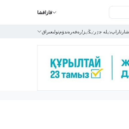
قازاقشا
شارتاراپ
بٸلە جٷرٸڭٸز!
رەفەرەندۋم
تولىعىراق