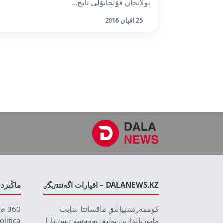
بولاتحان قۇلجانۇلى تايج...
25 اقپان 2016
DALANEWS.KZ – اقپارات اگەنتتٸگٸ
ماڭىزد
كوممەرتسييالىق ماقساتتا سايت
la 360
ماتەريالدارىن تولىق نەمەسە ٸشٸنارا
olitica