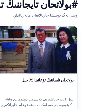
#بولاتحان تايجاننىڭ تۋعانىن
وسى تەگ بويىنشا جاريالانعان ماتەريالدار.
بولاتحان تايجاننىڭ تۋعانىنا 75 جىل
بيىل ۇلت جاناشىرى, كەسٸبي ديپلومات, ەلشٸ,
ەكونوميست, مەملەكەت جەنە قوعام قايراتكەرٸ –