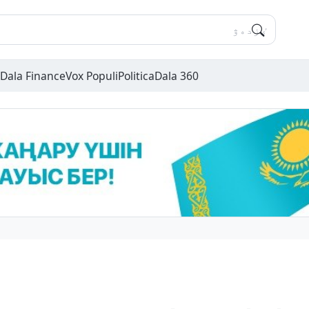
Dala Finance
Vox Populi
Politica
Dala 360