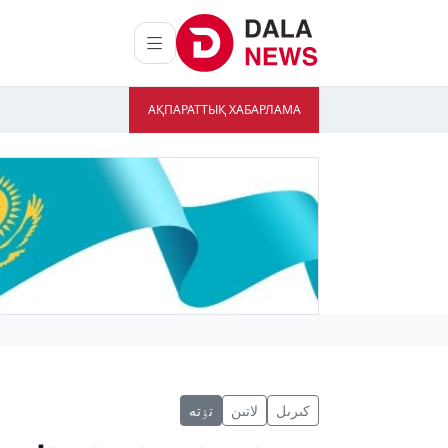
АҚПАРАТТЫҚ ХАБАРЛАМА
كىرىل
لاتىن
تٶتە