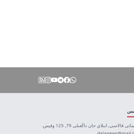
نىس
ماتى قالاسى, ابىلاي حان داڭعىلى 79, 125 وفيس.
dalanews@mail.