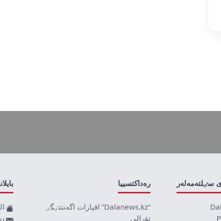
ى سٸلتەمەلەر
رەداكتسييا
بايلا
Da
“Dalanews.kz” اقپارات اگەنتتٸگٸ
ال
P
تۋرالى
ru