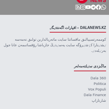
DALANEWS.KZ – اقپارات اگەنتتٸگٸ
كوممەرتسييالىق ماقساتتا سايت ماتەريالدارىن تولىق نەمەسە
ٸشٸنارا كٶشٸرۋگە سايت يەسٸنٸڭ جازباشا رۇقساتىمەن عانا جول
بەرٸلەدٸ.
ماڭىزدى سٸلتەمەلەر
Dala 360
Politica
Vox Populi
Dala Finance
شارتاراپ