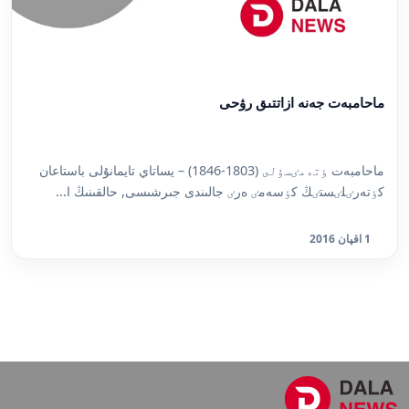
ماحامبەت جەنە ازاتتىق رۋحى
ماحامبەت ٶتەمٸسۇلى (1803-1846) – يساتاي تايمانۇلى باستاعان
كٶتەرٸلٸستٸڭ كٶسەمٸ ەرٸ جالىندى جىرشىسى, حالقىنىڭ ا...
1 اقپان 2016