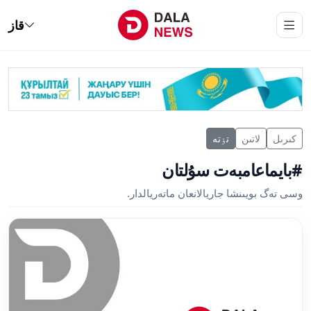
قاز
كىرىل
لاتىن
تٶتە
#بايماعامبەت سۇلتان
وسى تەگ بويىنشا جاريالانعان ماتەريالدار.