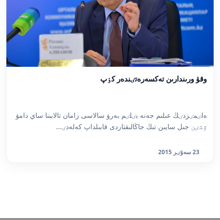
وقۋ ورىندارىن تەكسەرەتٸندەر كٶپ
ەلٸمٸزدٸڭ عىلىم جەنە بٸلٸم بەرۋ سالاسى زامان تالابىنا ساي دامۋ
ٷشٸن جىل سايىن تىڭ جاڭالىقتاردى قابىلداپ كەلەدٸ...
23 سەۋٸر 2015