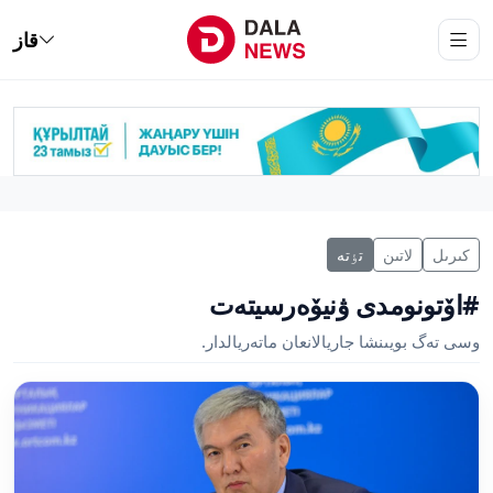
قاز
كىرىل
لاتىن
تٶتە
#اۆتونومدى ۋنيۆەرسيتەت
وسى تەگ بويىنشا جاريالانعان ماتەريالدار.