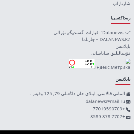
شارتاراپ
رەداكتسييا
“Dalanews.kz” اقپارات اگەنتتٸگٸ تۋرالى
DALANEWS.KZ – جارناما
بايلانىس
قۇپييالىلىق ساياساتى
بايلانىس
الماتى قالاسى, ابىلاي حان داڭعىلى 79, 125 وفيس.
dalanews@mail.ru
+77019590709
+7707 878 8589