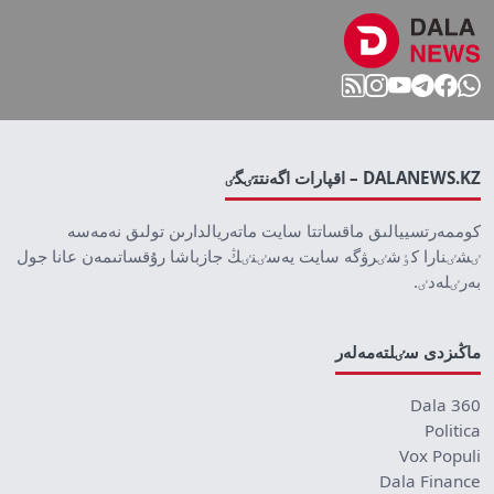
DALANEWS.KZ – اقپارات اگەنتتٸگٸ
كوممەرتسييالىق ماقساتتا سايت ماتەريالدارىن تولىق نەمەسە
ٸشٸنارا كٶشٸرۋگە سايت يەسٸنٸڭ جازباشا رۇقساتىمەن عانا جول
بەرٸلەدٸ.
ماڭىزدى سٸلتەمەلەر
Dala 360
Politica
Vox Populi
Dala Finance