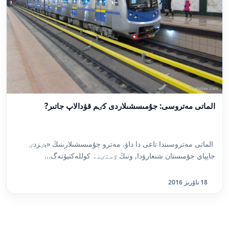
الماتى مەتروسى: جۇمىسشىلاردى كٸم قۋدالاپ جاتىر?
الماتى مەتروسىندا تاعى دا داۋ. مەترو جۇمىسشىلارىنىڭ «بٸزدٸ
جاپپاي جۇمىستان شىعارۋدا, ونىڭ ٷستٸنە كوللەكتيۆتەگ...
18 ناۋرىز 2016