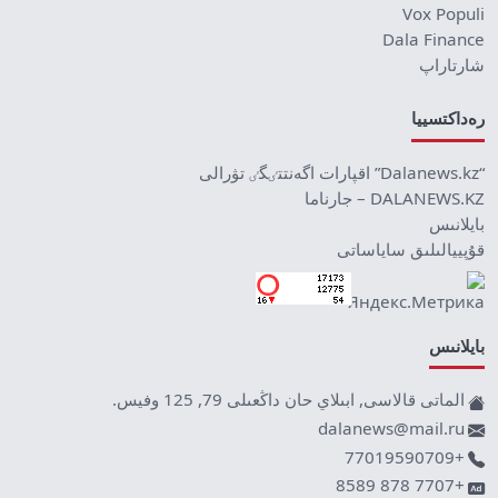
Vox Populi
Dala Finance
شارتاراپ
رەداكتسييا
“Dalanews.kz” اقپارات اگەنتتٸگٸ تۋرالى
DALANEWS.KZ – جارناما
بايلانىس
قۇپييالىلىق ساياساتى
بايلانىس
الماتى قالاسى, ابىلاي حان داڭعىلى 79, 125 وفيس.
dalanews@mail.ru
+77019590709
+7707 878 8589