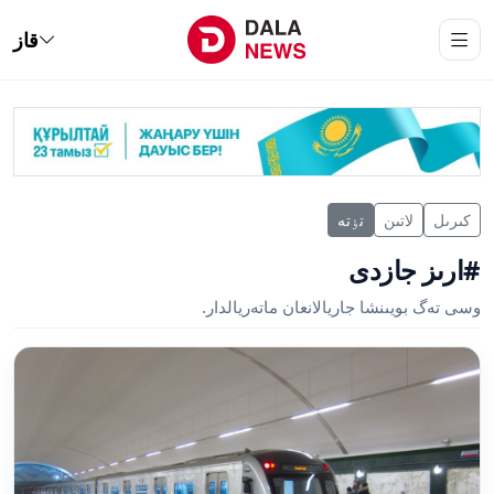
قاز
كىرىل
لاتىن
تٶتە
#ارىز جازدى
وسى تەگ بويىنشا جاريالانعان ماتەريالدار.