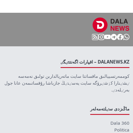
DALANEWS.KZ – اقپارات اگەنتتٸگٸ
كوممەرتسييالىق ماقساتتا سايت ماتەريالدارىن تولىق نەمەسە
ٸشٸنارا كٶشٸرۋگە سايت يەسٸنٸڭ جازباشا رۇقساتىمەن عانا جول
بەرٸلەدٸ.
ماڭىزدى سٸلتەمەلەر
Dala 360
Politica