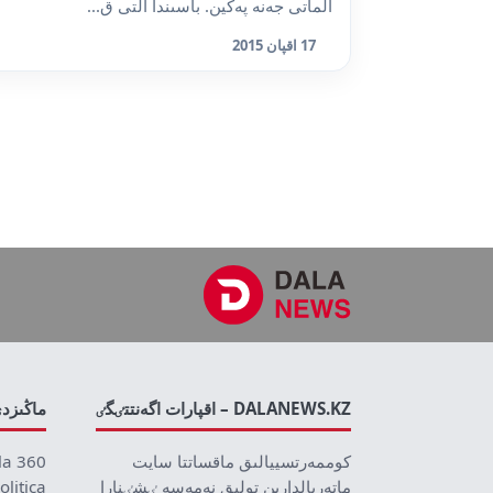
الماتى جەنە پەكين. باسىندا التى ق...
17 اقپان 2015
DALANEWS.KZ – اقپارات اگەنتتٸگٸ
ماڭىزد
كوممەرتسييالىق ماقساتتا سايت
la 360
ماتەريالدارىن تولىق نەمەسە ٸشٸنارا
olitica