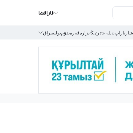
قازاقشا
شارتاراپ
بٸلە جٷرٸڭٸز!
رەفەرەندۋم
تولىعىراق