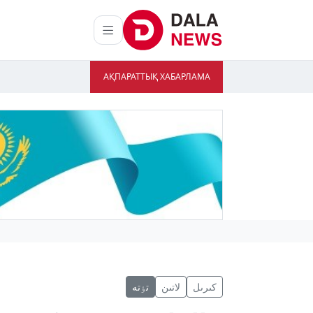
АҚПАРАТТЫҚ ХАБАРЛАМА
كىرىل
لاتىن
تٶتە