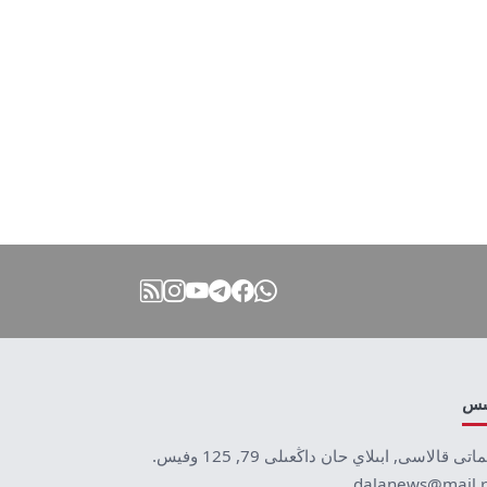
نىس
ماتى قالاسى, ابىلاي حان داڭعىلى 79, 125 وفيس.
dalanews@mail.