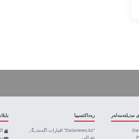
ى سٸلتەمەلەر
رەداكتسييا
بايلا
Da
“Dalanews.kz” اقپارات اگەنتتٸگٸ
ال
P
تۋرالى
ru