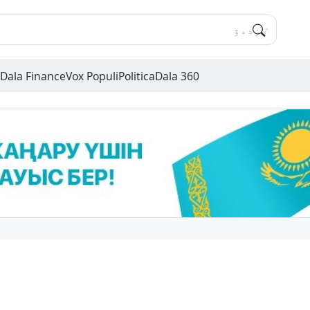
Dala Finance
Vox Populi
Politica
Dala 360