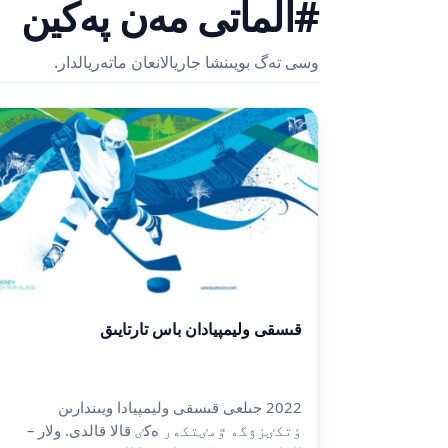
#الماتى مەن پەكين
وسى تەگ بويىنشا جاريالانعان ماتەريالدار.
قىسقى وليمپيادان باس تارتايىق
2022 جىلعى قىسقى وليمپيادا ويىندارىن
ٶتكٸزۋگە ٷمٸتكەر ەكٸ قالا قالدى. ولار –