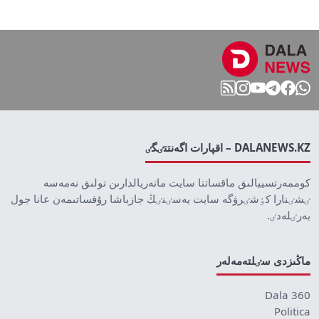
DALANEWS.KZ – اقپارات اگەنتتٸگٸ
كوممەرتسييالىق ماقساتتا سايت ماتەريالدارىن تولىق نەمەسە
ٸشٸنارا كٶشٸرۋگە سايت يەسٸنٸڭ جازباشا رۇقساتىمەن عانا جول
بەرٸلەدٸ.
ماڭىزدى سٸلتەمەلەر
Dala 360
Politica