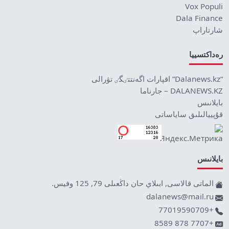
Vox Populi
Dala Finance
شارتاراپ
رەداكتسييا
“Dalanews.kz” اقپارات اگەنتتٸگٸ تۋرالى
DALANEWS.KZ – جارناما
بايلانىس
قۇپييالىلىق ساياساتى
بايلانىس
الماتى قالاسى, ابىلاي حان داڭعىلى 79, 125 وفيس.
dalanews@mail.ru
+77019590709
+7707 878 8589