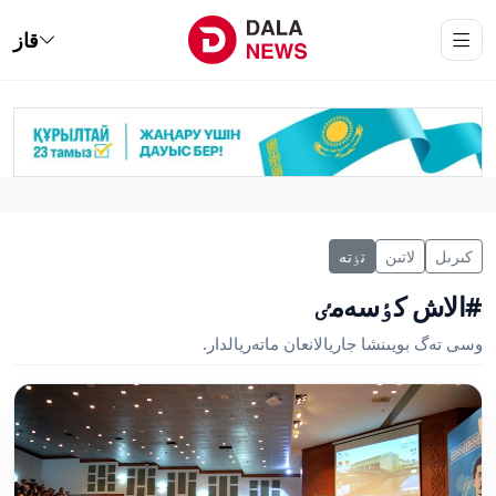
قاز
كىرىل
لاتىن
تٶتە
#الاش كٶسەمٸ
وسى تەگ بويىنشا جاريالانعان ماتەريالدار.