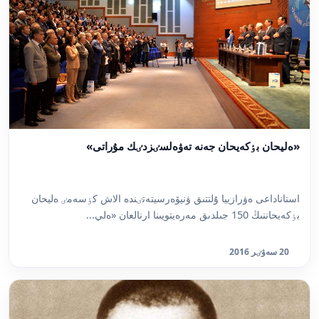
«ەليحان بٶكەيحان جەنە تەۋەلسٸزدٸك مۇراتى»
استاناداعى ەۋرازييا ۇلتتىق ۋنيۆەرسيتەتٸندە الاش كٶسەمٸ ەليحان
بٶكەيحاننىڭ 150 جىلدىق مەرەيتويىنا ارنالعان «ەلي...
20 سەۋٸر 2016