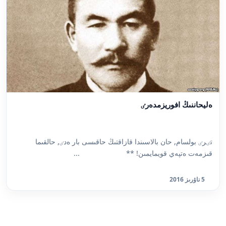
ەليحاننىڭ افوريزمدەرٸ
تٸرٸ بولسام, حان بالاسىندا قازاقتىڭ حاقىسى بار ەدٸ, حالقىما
قىزمەت ەتپەي قويمايمىن! ** ...
5 ناۋرىز 2016