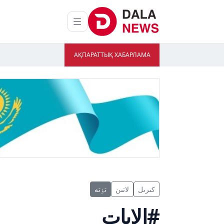
АҚПАРАТТЫҚ ХАБАРЛАМА
كىرىل
لاتىن
تٶتە
#الاپات