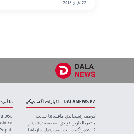
27 اقپان 2015
DALANEWS.KZ – اقپارات اگەنتتٸگٸ
ماڭىزد
كوممەرتسييالىق ماقساتتا سايت
la 360
ماتەريالدارىن تولىق نەمەسە ٸشٸنارا
olitica
كٶشٸرۋگە سايت يەسٸنٸڭ جازباشا
Populi