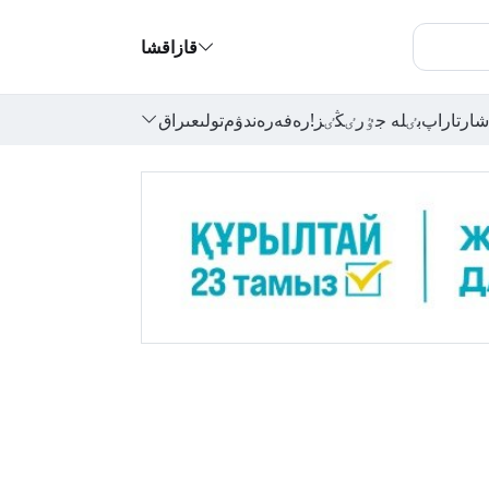
قازاقشا
شارتاراپ
بٸلە جٷرٸڭٸز!
رەفەرەندۋم
تولىعىراق