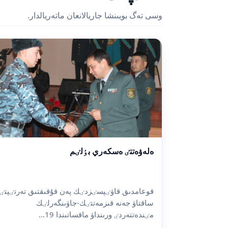
وسى تەگ بويىنشا جاريالانعان ماتەريالدار.
ەلەۋەتتٸ ەسكەري بٶلٸم
قوعامدىق قاۋٸپسٸزدٸك پەن قۇقىقتىق تەرتٸپتٸ
ساقتاۋ جەنە قىزمەتتٸك-جاۋىنگەرلٸك
مٸندەتتەردٸ ورىنداۋ ماقساتىندا 19...