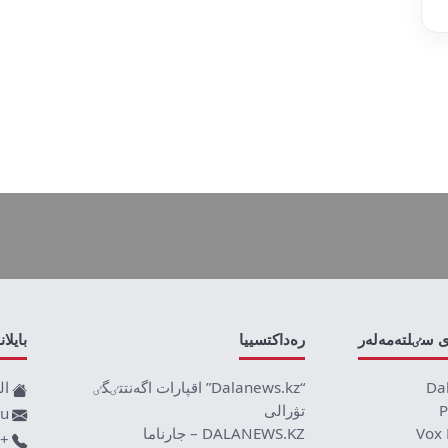
ى سٸلتەمەلەر
رەداكتسييا
بايلا
Da
“Dalanews.kz” اقپارات اگەنتتٸگٸ
ال
P
تۋرالى
ru
Vox 
DALANEWS.KZ – جارناما
+77019590709