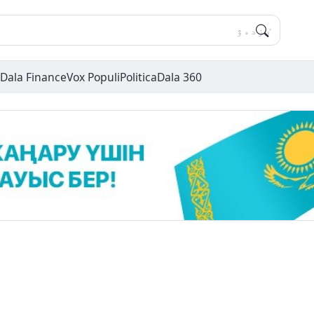
Dala Finance
Vox Populi
Politica
Dala 360