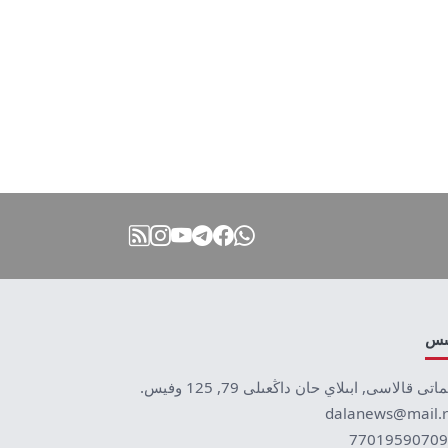
نىس
ماتى قالاسى, ابىلاي حان داڭعىلى 79, 125 وفيس.
dalanews@mail.