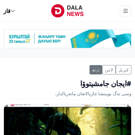
قاز
كىرىل
لاتىن
تٶتە
#ايجان جامشيتوۆا
وسى تەگ بويىنشا جاريالانعان ماتەريالدار.