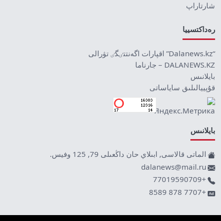
شارتاراپ
رەداكتسييا
“Dalanews.kz” اقپارات اگەنتتٸگٸ تۋرالى
DALANEWS.KZ – جارناما
بايلانىس
قۇپييالىلىق ساياساتى
بايلانىس
الماتى قالاسى, ابىلاي حان داڭعىلى 79, 125 وفيس.
dalanews@mail.ru
+77019590709
+7707 878 8589