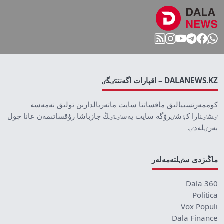
DALANEWS.KZ – اقپارات اگەنتتٸگٸ
كوممەرتسييالىق ماقساتتا سايت ماتەريالدارىن تولىق نەمەسە
ٸشٸنارا كٶشٸرۋگە سايت يەسٸنٸڭ جازباشا رۇقساتىمەن عانا جول
بەرٸلەدٸ.
ماڭىزدى سٸلتەمەلەر
Dala 360
Politica
Vox Populi
Dala Finance