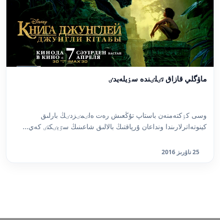
ماۋگلي قازاق تٸلٸندە سٶيلەيدٸ
وسى كٶكتەمنەن باستاپ تۇڭعىش رەت ەلٸمٸزدٸڭ بارلىق
كينوتەاترلارىندا ونداعان ۇرپاقتىڭ بالالىق شاعىنىڭ سٷيٸكتٸ كەي...
25 ناۋرىز 2016