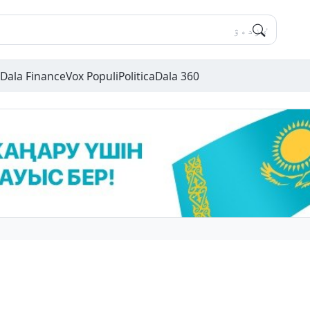
Dala Finance
Vox Populi
Politica
Dala 360