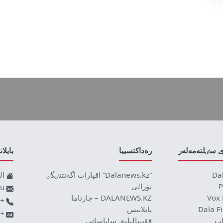
ى سٸلتەمەلەر
رەداكتسييا
بايلا
Da
“Dalanews.kz” اقپارات اگەنتتٸگٸ
ال
P
تۋرالى
ru
Vox 
DALANEWS.KZ – جارناما
+77019590709
Dala F
بايلانىس
+7707 878 8589
اپ
قۇپييالىلىق ساياساتى