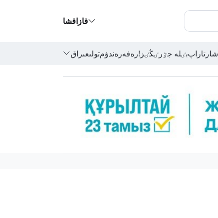
قازاقشا
شارتاراپ
بٸلە جٷرٸڭٸز!
رەفەرەندۋم
تولىعىراق