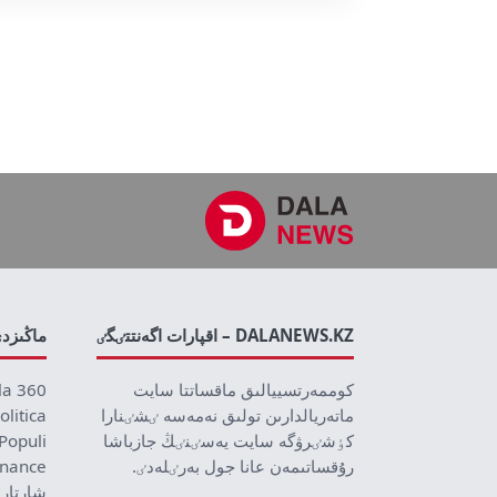
DALANEWS.KZ – اقپارات اگەنتتٸگٸ
ماڭىزد
كوممەرتسييالىق ماقساتتا سايت
la 360
ماتەريالدارىن تولىق نەمەسە ٸشٸنارا
olitica
كٶشٸرۋگە سايت يەسٸنٸڭ جازباشا
Populi
رۇقساتىمەن عانا جول بەرٸلەدٸ.
inance
شارتار