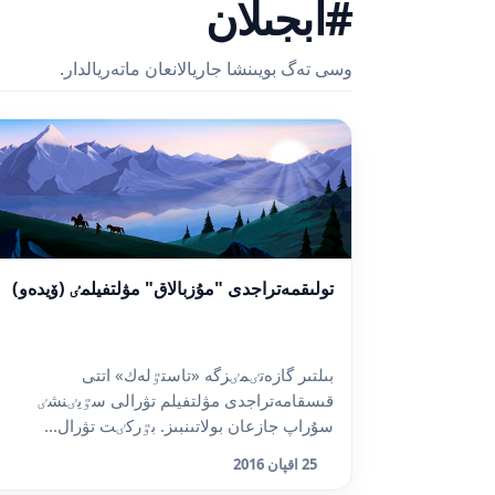
#ابجىلان
وسى تەگ بويىنشا جاريالانعان ماتەريالدار.
تولىقمەتراجدى "مۇزبالاق" مۋلتفيلمٸ (ۆيدەو)
بىلتىر گازەتٸمٸزگە «تاستٷلەك» اتتى
قىسقامەتراجدى مۋلتفيلم تۋرالى سٷيٸنشٸ
سۇراپ جازعان بولاتىنبىز. بٷركٸت تۋرال...
25 اقپان 2016