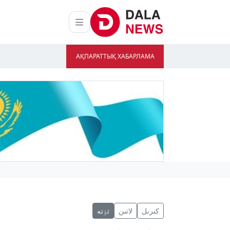
АҚПАРАТТЫҚ ХАБАРЛАМА
كىرىل
لاتىن
تٶتە