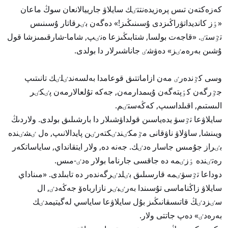
كەزەكتەن تىس پرەزيدەنتتٸك سايلاۋ جارييالانعان سوڭ ماعان
«ٶز كانديداتۋراڭىزدى ۇسىنىڭىز!» دەگەن بٸرقاتار ۇسىنىس
تٷستٸ. «قاجەت بولسا, شتابىڭىزعا ەنٸپ, شاما-شارقىمىزشا قول
ۇشىن بەرەمٸز» دەۋشٸ جاناشىرلار دا بولدى.
وسى كٷندەرٸ مەن ازاماتتىق قوعامدا بەلسەندٸلٸك تانىتىپ
جٷرگەن كٶپتەگەن ۇيىمدارمەن, جەكە تۇلعالارمەن پٸكٸر
الىستىم, اقىلداسىپ, كەڭەستٸم.
سايلاۋعا تٷسۋ يدەياسىن قولداۋشىلار دا بارشىلىق بولدى. ولاردىڭ
ويىنشا, ساۋلاۋ ناۋقانى مٷمكٸندٸكتەرٸن پايدالانىپ, ەل ٸشٸندە
بٸراز جۇمىس جاسار ەدٸك. جەنە دە, ولار ايتقانداي, ساياساتكەر
رەتٸندە ٶزٸمە دە جاقسى جارناما بولار ەدٸ-مىس.
دوداعا تٷسۋٸمە قارسىلىق بٸلدٸرگەندەر دە تابىلدى. «مىناداي
سايلاۋ زاڭناماسى تۇسىندا بەرٸبٸر نازارباەۆ جەڭەدٸ, ال
سٸزدٸڭ قاتىسقانىڭىز بۇل سايلاۋعا ساياسي لەگيتيمدٸك
بەرەدٸ» دەپ جاتتى ولار.