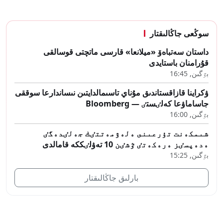
سوڭعى جاڭالىقتار
داستان سەتباەۆ «ميلانعا» قارسى ماتچتى قوسالقى
قۇرامنان باستايدى
بٷگىن, 16:45
ۋكراينا قازاقستاندىق مۇناي تاسىمالدايتىن نىساندارعا سوققى
جاساماۋعا كەلٸستٸ — Bloomberg
بٷگىن, 16:00
شىمكەنت تۇرعىنى ەلەۋمەتتٸك جەلٸدەگٸ
ەدەپسٸز ەرەكەتٸ ٷشٸن 10 تەۋلٸككە قامالدى
بٷگىن, 15:25
بارلىق جاڭالىقتار