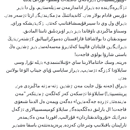
تٶڭٸرەگٸندە دە بٸراز ادامدارمەن سٶيلەستٸم. ول دا بٸر
دۇرىس قادام بولار ەدٸ. كانديداتتىڭ مٷمكٸندٸگٸ ارتا تٷسەر ەدٸ.
بٸراق ول وي دا سيىرقۇيمىشاقتانىپ كەتتٸ. ٶكٸنٸشكە وراي,
وسىناۋ ماڭىزدى ناۋقاندا بٸز بٸر اۋىزدىلىق تانىتا المادىق.
سوندىقتان دا بولاشاقتا قازاقستان دەموكراتييالىق كٷشتەرٸنٸڭ
بٸرلٸگٸن قايتادان قالپىنا كەلتٸرۋ مەسەلەسٸ بٸز ٷشٸن ەڭ
باستى شارۋا بولۋى قاجەت!
ەرينە, وسك حاتتامالارىنا ساي «ۇتىلاتىنىمدى» بٸلە تۇرا, وسى
سايلاۋدا كٶزگە تٷسٸپ, بٸراز ساياسي ۇپاي جيناپ الۋعا بولاتىن
ەدٸ.
بٸراق (جەنە بۇل جايت مەن ٷشٸن ٶتە-مٶتە ماڭىزدى ەرٸ
پرينتسيپتٸ!) سايلاۋعا تٷسكەن كەز كەلگەن ٷمٸتكەر "مەن
مٸندەتتٸ تٷردە جەڭەمٸن!» دەگەن ويمەن ەل الدىنا شىعۋى
قاجەت! ال بارلىق دەڭگەيدەگٸ سايلاۋ كوميسسييالارى تٷگەل
دەرلٸك «نۇروتاندىقتاردان» قۇرالىپ, اقوردا مەن ەكٸمدەر
تاراپىنان باقىلانىپ وتىرعان كەزدە, پرەزيدەنتتەن باسقا ەشبٸر