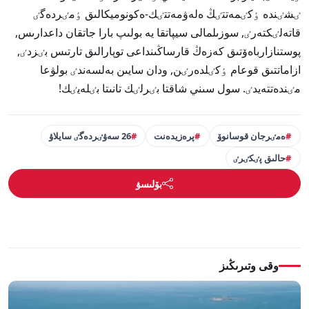
ٸشٸندە ٶكٸمەتتٸڭ ەلەۋمەتتٸك-ەكونوميكالىق ٶمٸردەگٸ
قاتەلٸكتەرٸ, سوزىلمالى سيپاتقا يە بولىپ بارا جاتقان داعدارىس,
پوستنازارباەۆتىق كەزەڭ قارساڭىنداعى توپارالىق تارتىس بٸزدٸ,
ازاماتتىق قوعام ٶكٸلدەرٸن, ودان سايىن بەلسەندٸ بولۋعا
مٸندەتتەيدٸ. سول سىني شاقتا بٸرلٸك تانىتا بٸلەيٸك!
ەمٸرجان قوسانوۆ
پرەزيدەنت
26 سەۋٸردەگٸ سايلاۋ
حالىق پٸكٸرٸ
بۆلىسۋ
وقى وتىرىڭىز