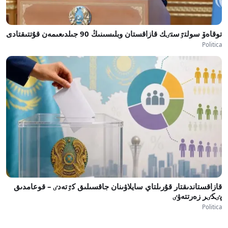
توقاەۆ سولتٷستٸك قازاقستان وبلىسىنىڭ 90 جىلدىعىمەن قۇتتىقتادى
Politica
قازاقستاندىقتار قۇرىلتاي سايلاۋىنان جاقسىلىق كٷتەدٸ – قوعامدىق
پٸكٸر زەرتتەۋٸ
Politica