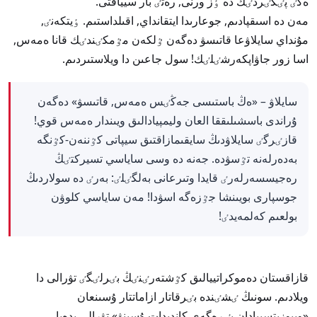
ەكٸ پٸكٸردٸڭ دە ٶز ورنى, رەتٸ بار سيياقتى.
مەن دە اسىقپادىم, جوعارىدا ايتقانداي, اقىلداستىم. ٶيتكەنٸ,
مۇنداي سايلاۋعا قاتىسۋ دەگەن ٷلكەن مٷمكٸندٸك قانا ەمەس,
اسا زور جاۋاپكەرشٸلٸك! سول جاعىن دا ويلاستىردىم.
سايلاۋ – «ەڭ باستىسى جەڭٸس ەمەس, قاتىسۋ» دەگەن
ۇراندى باسشىلىققا العان وليمپيادالىق ويىندار ەمەس قوي!
قازٸرگٸ سايلاۋدىڭ سايقىمازاقتىق سيپاتى كٷننەن-كٷنگە
بەدەرلەنە تٷسۋدە. جەنە دە وسى ساياسي تسيركتٸڭ
رەجيسسەرلەرٸ قايدا وتىرعانى بەلگٸلٸ: بەرٸ دە سولاردىڭ
جوسپارى بويىنشا جٷزەگە اسۋدا! مەن ساياسي كلوۋن
بولعىم كەلمەيدٸ!
قازاقستان دەموكراتييالىق كٷشتەرٸنٸڭ بٸرلٸگٸ تۋرالى دا
ويلادىم. سونىڭ ٸشٸندە بٸرقاتار ازاماتتار ۇسىنعان
«وپپوزيتسييادان بٸرەگەي كانديدات ۇسىنۋ» تۋرالى يدەيا