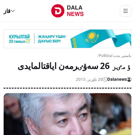
قاز
باستى بەت
/
Politica
/
ٶمٸر 26 سەۋٸرمەن اياقتالمايدى
Dalanews
20 ناۋرىز, 2015