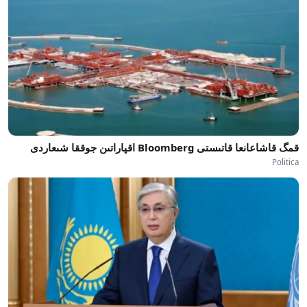
قمگ قاشاعانعا قاتىستى Bloomberg اقپاراتىن جوققا شىعاردى
Politica