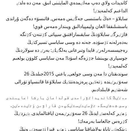
كانديدات ولاي دەپ مەلٸمدەي المايتىنى انىق. مەن دە ەلدٸ
الداعىم كەلمەيدٸ!
سايلاۋ – «ەڭ باستىسى جەڭٸس ەمەس, قاتىسۋ» دەگەن ۇراندى
باسشىلىققا العان وليمپيادالىق ويىندار ەمەس قوي!
قازٸرگٸ سايلاۋدىڭ سايقىمازاقتىق سيپاتى كٷننەن-كٷنگە
بەدەرلەنە تٷسۋدە. جەنە دە وسى ساياسي تسيركتٸڭ
رەجيسسەرلەرٸ قايدا وتىرعانى بەلگٸلٸ: بەرٸ دە سولاردىڭ
جوسپارى بويىنشا جٷزەگە اسۋدا! مەن ساياسي كلوۋن بولعىم
كەلمەيدٸ!
سوندىقتان دا مەن وسى جولعى, ياعني 2015جىلدىڭ 26
سەۋٸرٸندە ٶتەتٸن پرەزيدەنتتٸك سايلاۋعا قاتىسپاۋ تۋرالى
شەشٸم قابىلدادىم.
مەنٸڭ كانديداتۋرامدى قولداعان بارشا اعايىندى
وسى شەشٸمگە تٷسٸنٸستٸكپەن قاراۋىن ٶتٸنەمٸن.
ٶمٸر كەلەسٸ ايدىڭ 26 سەۋٸرٸمەن اياقتالمايدى. بٸزدٸڭ
كٷرەس جالعاسا بەرمەك!
ٶيتكەنٸ, تاياۋ بولاشاقتا ساياسي ٶمٸر قىزا تٷسەدٸ. ونىڭ