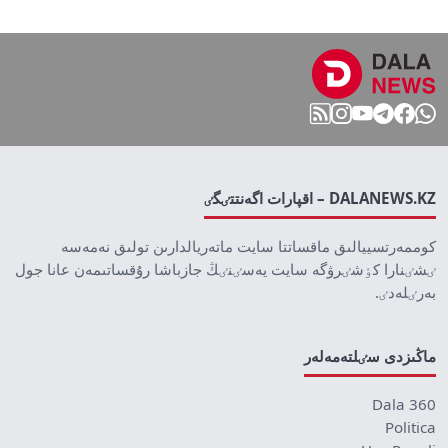
DALANEWS.KZ – اقپارات اگەنتتٸگٸ
كوممەرتسييالىق ماقساتتا سايت ماتەريالدارىن تولىق نەمەسە
ٸشٸنارا كٶشٸرۋگە سايت يەسٸنٸڭ جازباشا رۇقساتىمەن عانا جول
بەرٸلەدٸ.
ماڭىزدى سٸلتەمەلەر
Dala 360
Politica