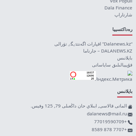
Vox Populi
Dala Finance
شارتاراپ
رەداكتسييا
“Dalanews.kz” اقپارات اگەنتتٸگٸ تۋرالى
DALANEWS.KZ – جارناما
بايلانىس
قۇپييالىلىق ساياساتى
بايلانىس
الماتى قالاسى, ابىلاي حان داڭعىلى 79, 125 وفيس.
dalanews@mail.ru
+77019590709
+7707 878 8589