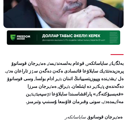
بەلگٸلٸ ساياساتكەر, قوعام بەلسەندٸسٸ ەمٸرجان قوسانوۆ
پرەزيدەنتتٸك سايلاۋعا قاتىسادى ەكەن دەگەن سٶز تاراعان ەدٸ.
ەل ٸشٸندە وپپوزيتسييانىڭ اتىنان بٸر ادام بولسا, وسى قوسانوۆ
دەگەندەي پٸكٸر دە ايتىلعان. بٸراق, ەمٸرجان مىرزا
«فەيسبۋكتەگٸ» پاراقشاسىندا سايلاۋعا تٷسپەيتٸنٸن
مەلٸمدەدٸ. سونى وقىرمان قاۋىمعا ۇسىنىپ وتىرمىز.
ەمٸرجان قوسانوۆ,
ساياساتكەر