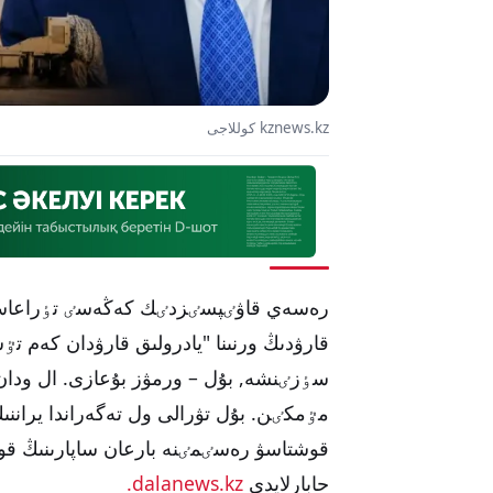
kznews.kz كوللاجى
رەسەي قاۋٸپسٸزدٸك كەڭەسٸ تٶراعاسىنى
قارۋدىڭ ورنىنا "يادرولىق قارۋدان كەم تٷ
سٶزٸنشە, بۇل – ورمۋز بۇعازى. ال ودان 
مٷمكٸن. بۇل تۋرالى ول تەگەراندا يرانن
قوشتاسۋ رەسٸمٸنە بارعان ساپارىنىڭ قور
حابارلايدى
dalanews.kz.