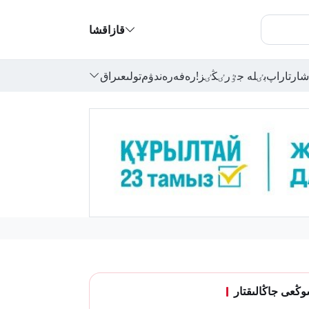
قازاقشا
شارتاراپ
بٸلە جٷرٸڭٸز!
رەفەرەندۋم
تولىعىراق
ڭعى جاڭالىقتار