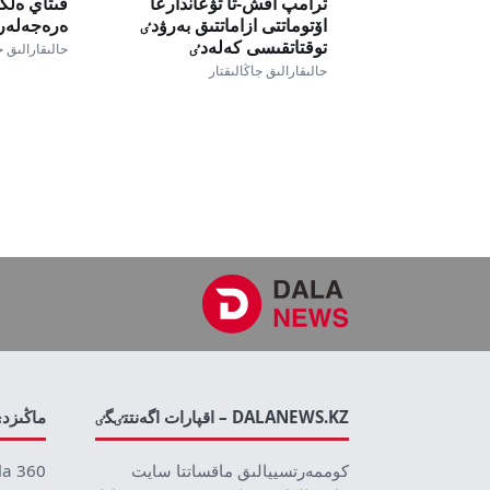
ترامپ اقش-تا تۋعاندارعا
قىتاي ەلگ
اۆتوماتتى ازاماتتىق بەرۋدٸ
ەرەجەلەرٸ
توقتاتقىسى كەلەدٸ
حالىقارالىق ج
حالىقارالىق جاڭالىقتار
DALANEWS.KZ – اقپارات اگەنتتٸگٸ
ماڭىزد
كوممەرتسييالىق ماقساتتا سايت
la 360