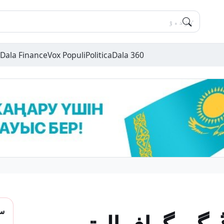
Dala Finance
Vox Populi
Politica
Dala 360
سو