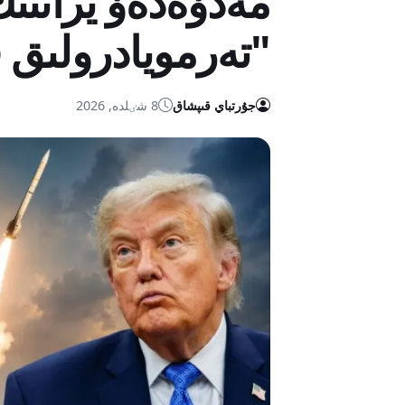
مەدۆەدەۆ يراننىڭ
"تەرمويادرولىق ق
جۇرتباي قىپشاق
8 شٸلدە, 2026