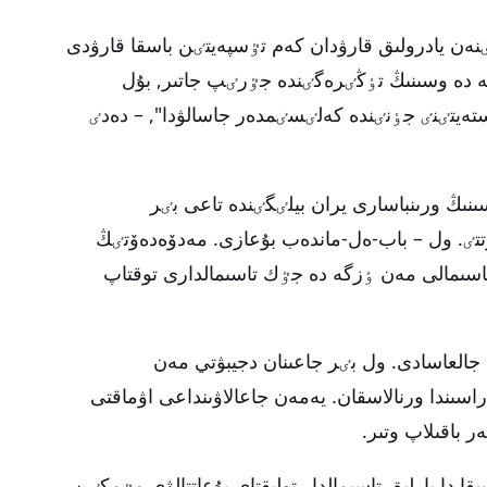
زٸنەن يادرولىق قارۋدان كەم تٷسپەيتٸن باسقا قارۋدى
ە دە وسىنىڭ تٶڭٸرەگٸندە جٷرٸپ جاتىر, بۇل
ستەيتٸنٸ جٶنٸندە كەلٸسٸمدەر جاسالۋدا", – دەدٸ
ڭ ورىنباسارى يران بيلٸگٸندە تاعى بٸر
تتٸ. ول – باب-ەل-ماندەب بۇعازى. مەدۆەدەۆتٸڭ
 تاسىمالى مەن ٶزگە دە جٷك تاسىمالدارى توقتاپ
العاسادى. ول بٸر جاعىنان دجيبۋتي مەن
اسىندا ورنالاسقان. يەمەن جاعالاۋىنداعى اۋماقتى
ر باقىلاپ وتىر.
ا دا بارلىق تاسىمالدار تولىقتاي بۇعاتتالۋى مٷمكٸن.