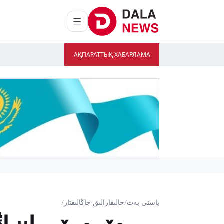
АҚПАРАТТЫҚ ХАБАРЛАМА
باستى بەت
/
حالىقارالىق جاڭالىقتار
/