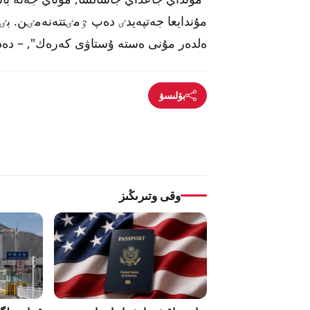
مۇندايعا جەتپەيدٸ دەپ ٷمٸتتەنەمٸن. بٸر
ەلدەر مۇنى ەستە ۇستاۋى كەرەك", – دەد
بۆلىسۋ
وقى وتىرىڭىز