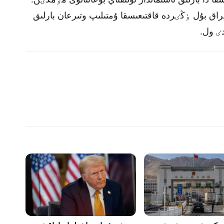
اق بۇل ٶڭٸردە قاقتىعىسقا ۇمتىلىپ وتىرعان بارلىق
ٸ ول.