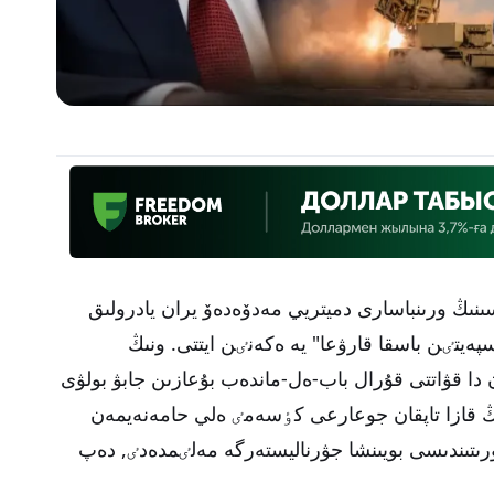
ڭ ورىنباسارى دميتريي مەدۆەدەۆ يران يادرولىق
سپەيتٸن باسقا قارۋعا" يە ەكەنٸن ايتتى. ونىڭ
دا قۋاتتى قۇرال باب-ەل-ماندەب بۇعازىن جابۋ بولۋى
ىڭ قازا تاپقان جوعارعى كٶسەمٸ ەلي حامەنەيمەن
ىتىندىسى بويىنشا جۋرناليستەرگە مەلٸمدەدٸ, دەپ