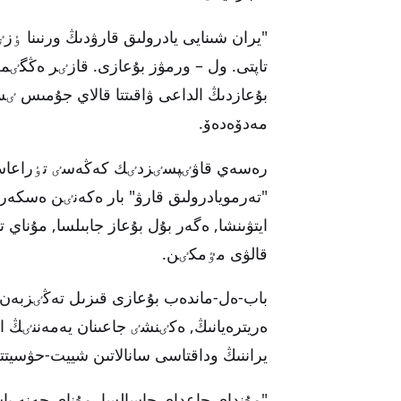
"يران شىنايى يادرولىق قارۋدىڭ ورنىنا ٶ
تاپتى. ول – ورمۋز بۇعازى. قازٸر ەڭگٸم
بۇعازدىڭ الداعى ۋاقىتتا قالاي جۇمىس ٸ
مەدۆەدەۆ.
رەسەي قاۋٸپسٸزدٸك كەڭەسٸ تٶراعاسىنى
"تەرمويادرولىق قارۋ" بار ەكەنٸن ەسكەر
ايتۋىنشا, ەگەر بۇل بۇعاز جابىلسا, مۇناي
قالۋى مٷمكٸن.
باب-ەل-ماندەب بۇعازى قىزىل تەڭٸزبەن ج
ەريترەيانىڭ, ەكٸنشٸ جاعىنان يەمەننٸڭ ار
يراننىڭ وداقتاسى سانالاتىن شييت-حۋسيتتە
"مۇنداي جاعداي جاسالسا, مۇناي جەنە باسق