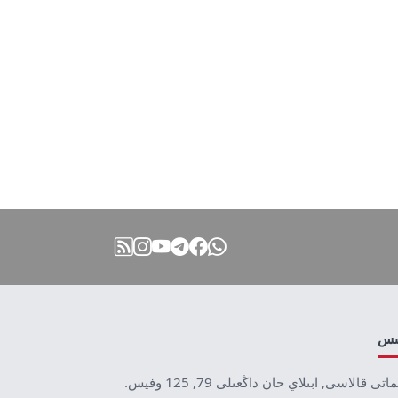
نىس
ماتى قالاسى, ابىلاي حان داڭعىلى 79, 125 وفيس.