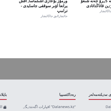
ە كٸرۋ جەنە شىعۋ
ورمۋز بۇعازى اشىلماسا, اقش
ن قاتاڭداتادى
يرانعا اۋىر سوققى جاسايدى -
ترامپ
اڭالىقتار
حالىقارالىق جاڭالىقتار
ى سٸلتەمەلەر
رەداكتسييا
بايلا
Da
“Dalanews.kz” اقپارات اگەنتتٸگٸ
ال