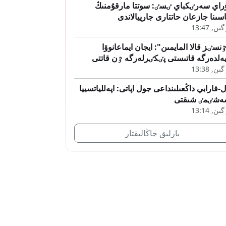
راي سەرٸكباي ٸسٸ: سوتتا مارقۇمنىڭ
اسىنا جازعان حاتتارى جارييالاندى
ىن, 13:47
نسٸز قالا المايمىن": ايجان ايماعانوۆا
ەلدەرگە قاتىستى پٸكٸرلەرگە ٷن قاتتى
ىن, 13:38
-فارابي داڭعىلىنداعى جول اپاتى: اپەللياتسييا
ەشٸمٸ شىقتى
ىن, 13:14
بارلىق جاڭالىقتار