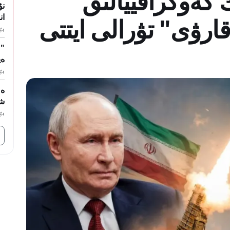
 گەوگرافييالىق
نۇ
ان
ارۋى" تۋرالى ايتتى
بٷگ
"ٷ
ەي
بٷگ
ەل
ش
بٷگ