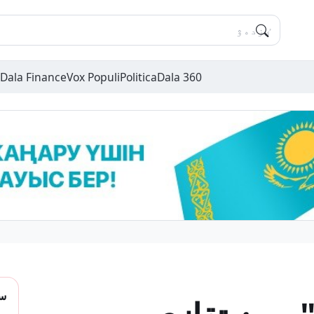
Dala Finance
Vox Populi
Politica
Dala 360
سو