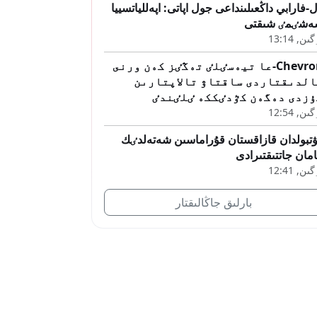
-فارابي داڭعىلىنداعى جول اپاتى: اپەللياتسييا
ەشٸمٸ شىقتى
ىن, 13:14
Chevron-عا تيەسٸلٸ تەڭٸز كەن ورنى
الدىقتاردى ساقتاۋ تالاپتارىن
ۇزدى دەگەن كٷدٸككە ٸلٸندٸ
ىن, 12:54
تبولدان قازاقستان قۇراماسىن شەتەلدٸك
مان جاتتىقتىرادى
ىن, 12:41
بارلىق جاڭالىقتار