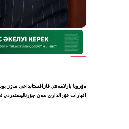
ەۋروپا پارلامەنتٸ قازاقستانداعى سٶز بوست
اقپارات قۇرالدارى مەن جۋرناليستەردٸ ق