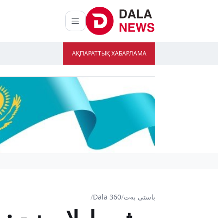
АҚПАРАТТЫҚ ХАБАРЛАМА
باستى بەت
/
Dala 360
/