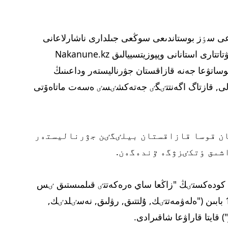
انداعى سٶز بوستاندىعى سوڭعى جىلدارى ناشارلاعانى
ايتىلادى. قاراردا ەۋروپا پارلامەنتٸنٸڭ دەپۋتاتتارى استانانى وپپوزيتسييالىق Nakanune.kz
بوساتۋعا جەنە قازاقستان جۋرناليستەر وداعىنىڭ
لى, قازتاگ اگەنتتٸگٸ جەتەكشٸسٸ ەسەت ماتاەۆتى
ن قوسا قازاقستان بيلٸگٸن جۋرناليستەر
شىق ٶتكٸزۋگە ٷندەگەن.
ق كودەكستٸڭ "زاڭعا ساي ەرەكەتتٸ قىلمىستىق ٸس
قوزعاۋ ٷشٸن پايدالانىلۋى مٷمكٸن" 174 بابىن ("ەلەۋمەتتٸك, ۇلتتىق, رۋلىق, نەسٸلدٸك,
 قايتا قاراۋعا شاقىرادى.