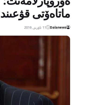
ەۋروپارلامەنت: 
ماتاەۆتى قۋعىندا
Dalanews
11 ناۋرىز, 2016