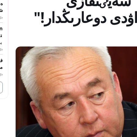
"سەيٸتقازى
ەل
ش
ۋدى دوعارىڭدار!"
بٷگ
ق
ب
بٷگ
فۋ
ما
بٷگ