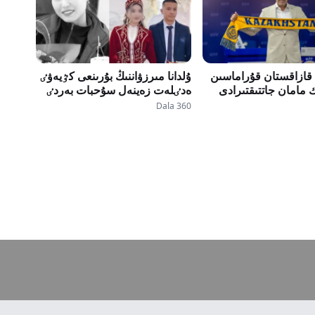
 قازاقستان قۇراماسىن
ۇلدانا مىرزۋاننىڭ بۇرىنعى كٷيەۋٸ
مامان جاتتىقتىرادى
ەدٸلەت زەينەل سۇحبات بەردٸ
Dala 360