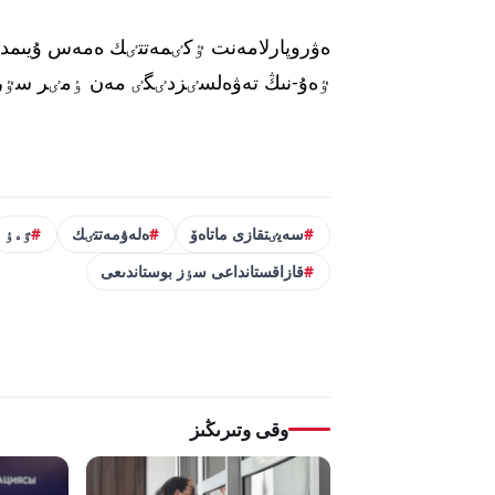
ەۋروپارلامەنت ٷكٸمەتتٸك ەمەس ۇيىمدار
ٷەۇ-نىڭ تەۋەلسٸزدٸگٸ مەن ٶمٸر سٷرۋٸن
سەيٸتقازى ماتاەۆ
ەلەۋمەتتٸك
ٷەۇ
قازاقستانداعى سٶز بوستاندىعى
وقى وتىرىڭىز