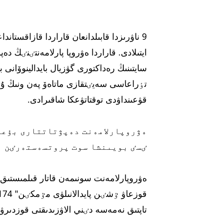
9 ناۋرىزدا قابىلدانعان قاراردا قازاقست
سايتىنىڭ رەداكتورى گۋزيال بايدالينوۆانى 
تٶراعاسى سەيٸتقازى ماتاەۆ پەن ونىڭ ۇ
قۋعىنداۋدى توقتاتۋعكا شاقىرادى.
ەۋروپارلامەنت دەپۋتاتتارى بۇعا
ٸسٸ بويىنشا سوت پروتسەستەرٸن ا
ەۋروپارلامەنت سونىمەن قاتار قىلمىستى
تاپتىق نەمەسە دٸني الاۋزىدىقتى قوزدىرۋ")