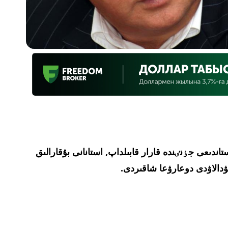
اندىعى جٶنٸندە قارار قابىلداپ, استانانى بۇقارالىق
ۋدالاۋدى دوعارۋعا شاقىردى.