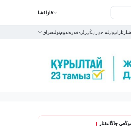
قازاقشا
شارتاراپ
بٸلە جٷرٸڭٸز!
رەفەرەندۋم
تولىعىراق
ڭعى جاڭالىقتار