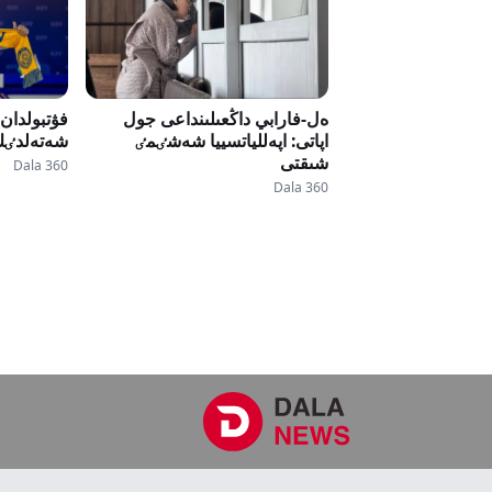
ەل-فارابي داڭعىلىنداعى جول
فۋتبولدان
اپاتى: اپەللياتسييا شەشٸمٸ
شەتەلدٸك 
شىقتى
Dala 360
Dala 360