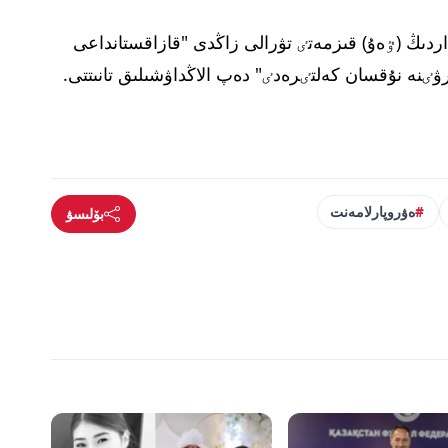
دىڭ (ٷەۇ) قىزمەتٸ تۋرالى زاڭدى "قازاقستانداعى
ە نۇقسان كەلتٸرەدٸ" دەپ الاڭداۋشىلىق تانىتتى.
ەۋروپارلامەنت
بۆلىسۋ