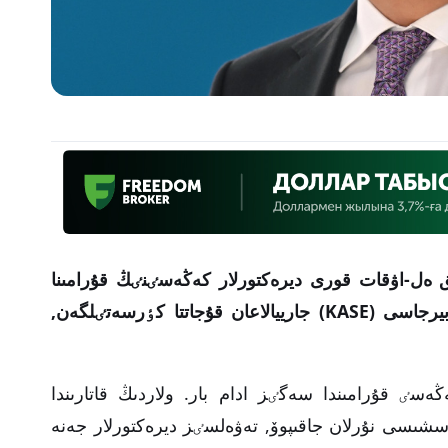
تتىق ەل-اۋقات قورى ديرەكتورلار كەڭەسٸنٸڭ قۇرامىنا
اتتا كٶرسەتٸلگەن,
ڭەسٸ قۇرامىندا سەگٸز ادام بار. ولاردىڭ قاتارىندا
سشىسى نۇرلان جاقىپوۆ, تەۋەلسٸز ديرەكتورلار جەنە