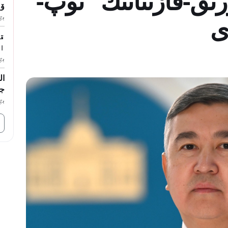
رىق-قازىنانىڭ" توپ-
ۆول
بٷگ
ى
قا
ا
بٷگ
ال
جا
بٷگ