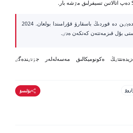
.
ايتا كەتەيٸك, نۇرلان بايبازاروۆ بۇعان دەيٸن دە قوردىڭ باسقارۋ قۇرامىندا بولعان. 2024
ىستى بۇل قىزمەتتەن كەتكەن ەدٸ.
ەزيدەنتتٸڭ ەكونوميكالىق مەسەلەلەر جٶنٸندەگٸ
اروۆ
بۆلىسۋ