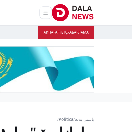
АҚПАРАТТЫҚ ХАБАРЛАМА
باستى بەت
/
Politica
/