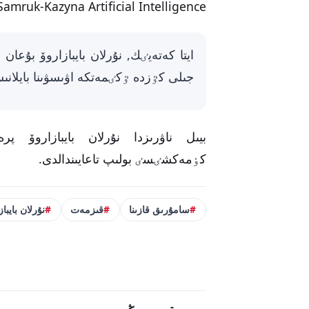
Samruk-Kazyna Artificial Intelligence دەپ اتالاتىن تسيفرلىق مٷشە بار
جىلى كٷزدە ٷكٸمەتكە اۋىسۋىنا بايلان
بيىل ناۋرىزدا نۇرلان بايبازاروۆ پر
كٶمەكشٸسٸ بولىپ تاعايىندالدى.
سامۇرىق قازىنا
قىزمەت
نۇرلان بايباز