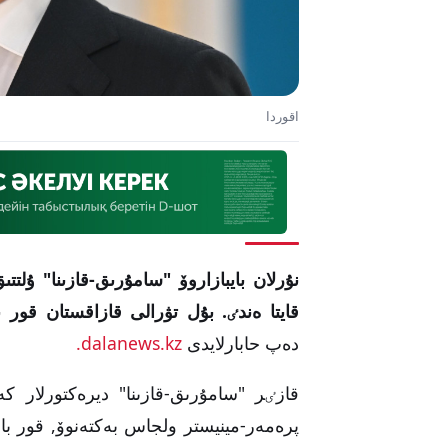
اقوردا
نۇرلان بايبازاروۆ "سامۇرىق-قازىنا" ۇل
قايتا ەندٸ. بۇل تۋرالى قازاقستان قور بيرجاسى (KASE) جارييالاعان قۇج
دەپ حابارلايدى
dalanews.kz.
قازٸر "سامۇرىق-قازىنا" ديرەكتورلار كە
پرەمەر-مينيستر ولجاس بەكتەنوۆ, قور با