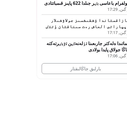
فرام باعاسى بٸر جىلدا 622 پايىز قىمباتتادى
ىن, 17:29
زاقستاندا ۇشقىشسىز جولاۋشىلار
پپاراتى العاش رەت سىناقتان ٶتتٸ
ىن, 17:17
ماتىدا ەلەكتر جارىعىنا تٶلەنەتٸن تٷبٸرتەكتە
ڭا جولاق پايدا بولادى
ىن, 17:06
بارلىق جاڭالىقتار