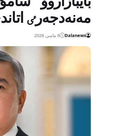
بايبازاروۆ "سامۇ
مەنەدجەرٸ اتاند
Dalanews
6 مامىر, 2026