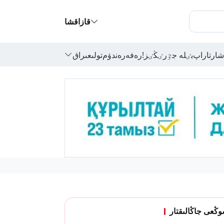
قازاقشا
شارتاراپ
بٸلە جٷرٸڭٸز!
رەفەرەندۋم
تولىعىراق
ڭعى جاڭالىقتار