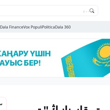
Dala Finance
Vox Populi
Politica
Dala 360
سو