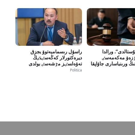
ستالدى”. ورالدا
راسۋل رىسمامبەتوۆ بجزق
تٷزەۋ مەكەمەسٸ
ديرەكتورلار كەڭەسٸنٸڭ
ڭ ورىنباسارى جاۋاپقا
تەۋەلسٸز مٷشەسٸ بولدى
Politica