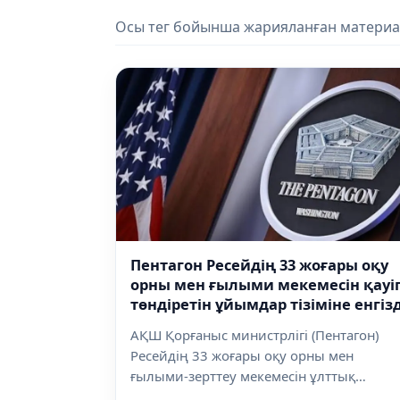
Осы тег бойынша жарияланған материа
Пентагон Ресейдің 33 жоғары оқу
орны мен ғылыми мекемесін қауі
төндіретін ұйымдар тізіміне енгізд
АҚШ Қорғаныс министрлігі (Пентагон)
Ресейдің 33 жоғары оқу орны мен
ғылыми-зерттеу мекемесін ұлттық
қауіпсізді...