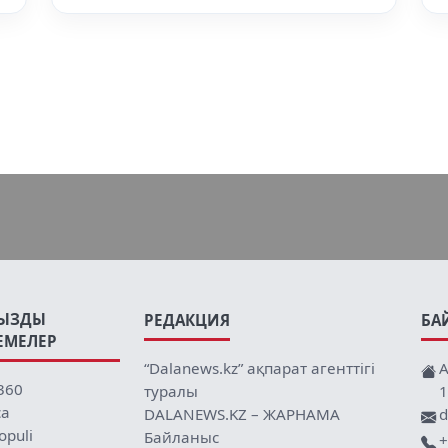
ЫЗДЫ
РЕДАКЦИЯ
БА
ЕМЕЛЕР
“Dalanews.kz” ақпарат агенттігі
А
360
туралы
1
ca
DALANEWS.KZ – ЖАРНАМА
d
opuli
Байланыс
+