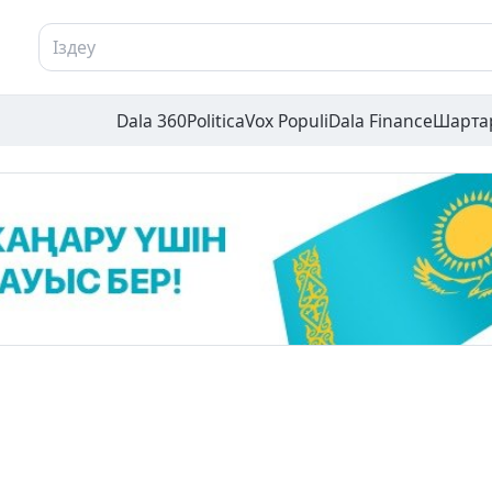
Dala 360
Politica
Vox Populi
Dala Finance
Шарта