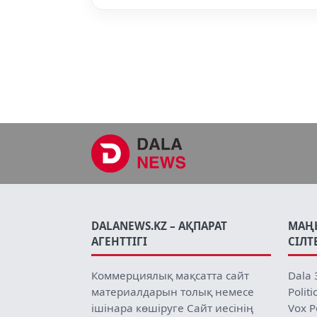
DALANEWS.KZ – АҚПАРАТ
МАҢ
АГЕНТТІГІ
СІЛТ
Коммерциялық мақсатта сайт
Dala 
материалдарын толық немесе
Politi
ішінара көшіруге Сайт иесінің
Vox P