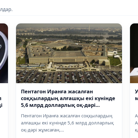
лдар.
Пентагон Иранға жасалған
У
п
соққылардың алғашқы екі күнінде
м
і
5,6 млрд долларлық оқ-дәрі
жұмсаған
Пентагон Иранға жасалған соққылардың
А
алғашқы екі күнінде 5,6 млрд долларлық
А
оқ-дәрі жұмсаған,...
қ