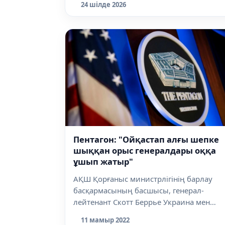
24 шілде 2026
Пентагон: "Ойқастап алғы шепке
шыққан орыс генералдары оққа
ұшып жатыр"
АҚШ Қорғаныс министрлігінің барлау
басқармасының басшысы, генерал-
лейтенант Скотт Беррье Украина мен
Ресей ара...
11 мамыр 2022