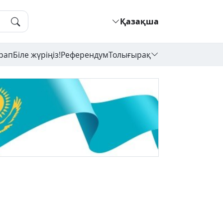
Қазақша
рап
Біле жүріңіз!
Референдум
Толығырақ