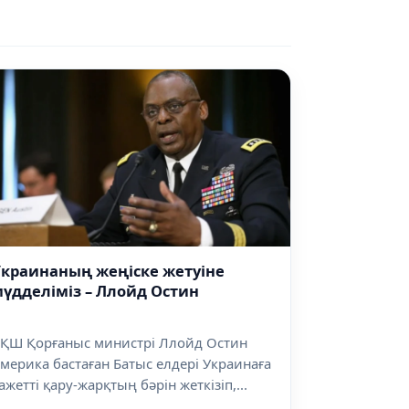
краинаның жеңіске жетуіне
үдделіміз – Ллойд Остин
ҚШ Қорғаныс министрі Ллойд Остин
мерика бастаған Батыс елдері Украинаға
ажетті қару-жарқтың бәрін жеткізіп,...