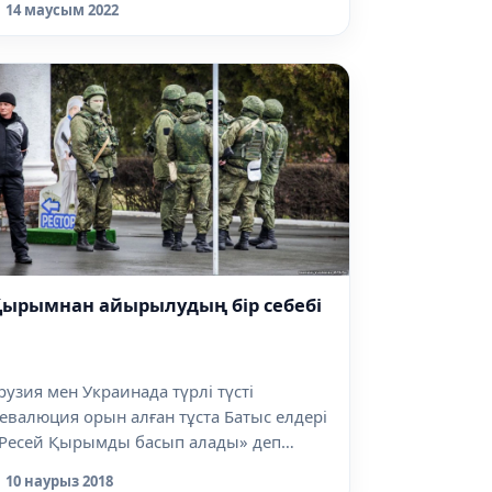
14 маусым 2022
Қырымнан айырылудың бір себебі
рузия мен Украинада түрлі түсті
евалюция орын алған тұста Батыс елдері
Ресей Қырымды басып алады» деп
үдік...
10 наурыз 2018