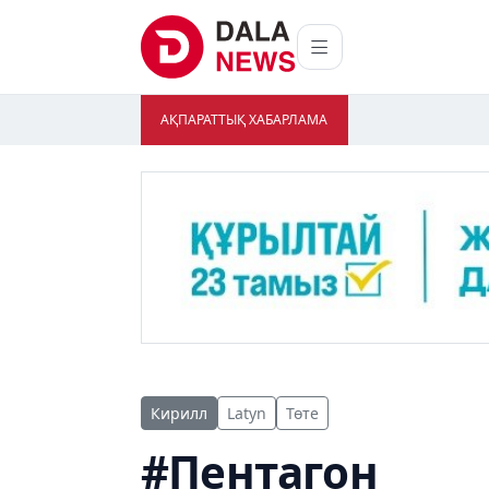
АҚПАРАТТЫҚ ХАБАРЛАМА
Кирилл
Latyn
Төте
#Пентагон