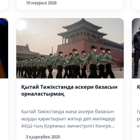
10 наурыз 2026
Қытай Тәжікстанда әскери базасын
орналастырмақ
Қытай Тәжікстанда жаңа әскери базасын
Г
ашуды қарастырып жатыр деп мәлімдеді
р
АҚШ-тың Қорғаныс министрлігі Конгре...
«
к
3 қыркүйек 2020