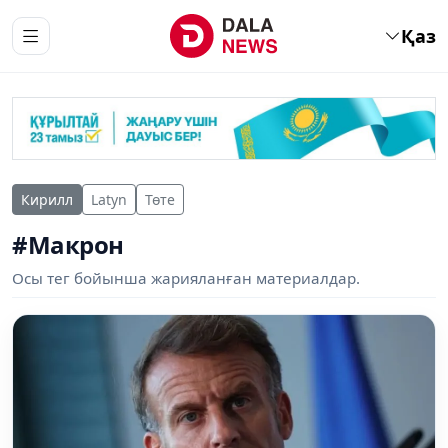
Қаз
Кирилл
Latyn
Төте
#Макрон
Осы тег бойынша жарияланған материалдар.