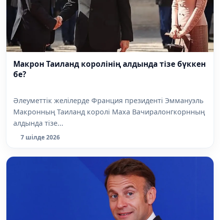
Макрон Таиланд королінің алдында тізе бүккен
бе?
Әлеуметтік желілерде Франция президенті Эммануэль
Макронның Таиланд королі Маха Вачиралонгкорнның
алдында тізе...
7 шілде 2026