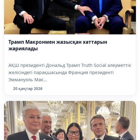
Трамп Макронмен жазысқан хаттарын
жариялады
АҚШ президенті Дональд Трамп Truth Social әлеуметтік
желісіндегі парақшасында Франция президенті
Эммануэль Мак...
20 қаңтар 2026