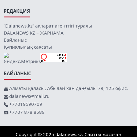
РЕДАКЦИЯ
“Dalanews.kz” ақпарат агенттігі туралы
DALANEWS.KZ – ЖАРНАМА
Байланыс
Құпиялылық саясаты
БАЙЛАНЫС
Алматы қаласы, Абылай хан даңғылы 79, 125 офис.
dalanews@mail.ru
+77019590709
+7707 878 8589
Copyright © 2025 dalanews.kz. Сайтты жасаған