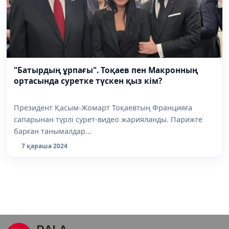
"Батырдың ұрпағы". Тоқаев пен Макронның
ортасында суретке түскен қыз кім?
Президент Қасым-Жомарт Тоқаевтың Францияға
сапарынан түрлі сурет-видео жарияланды. Парижге
барған танымалдар...
7 қараша 2024