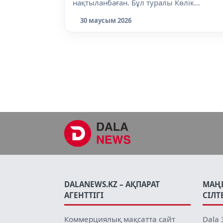
нақтыланбаған. Бұл туралы Көлік
министрліг...
30 маусым 2026
DALANEWS.KZ – АҚПАРАТ
МАҢ
АГЕНТТІГІ
СІЛТ
Коммерциялық мақсатта сайт
Dala 