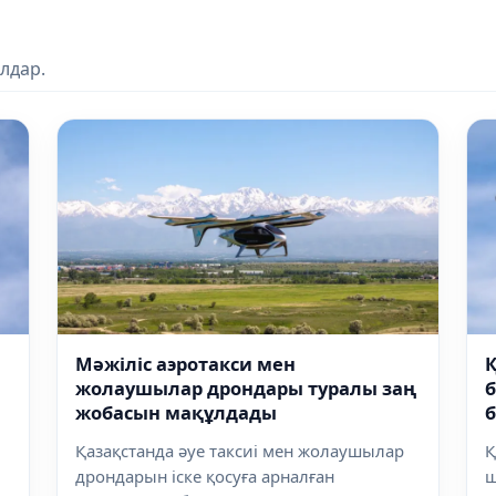
лдар.
Мәжіліс аэротакси мен
Қ
жолаушылар дрондары туралы заң
жобасын мақұлдады
б
Қазақстанда әуе таксиі мен жолаушылар
Қ
дрондарын іске қосуға арналған
ш