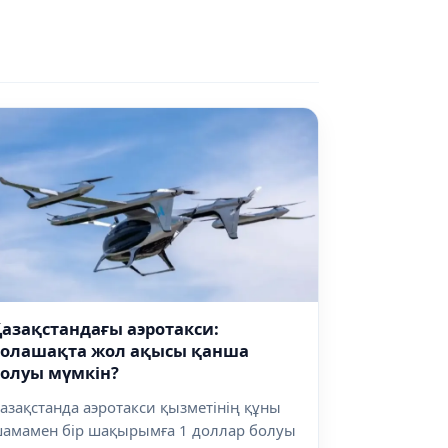
азақстандағы аэротакси:
болашақта жол ақысы қанша
олуы мүмкін?
азақстанда аэротакси қызметінің құны
амамен бір шақырымға 1 доллар болуы