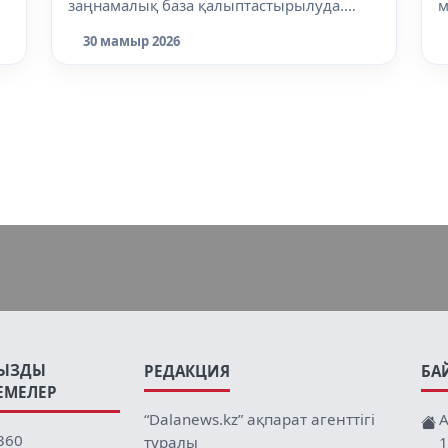
заңнамалық база қалыптастырылуда.
м
Мәжіліс...
30 мамыр 2026
ЫЗДЫ
РЕДАКЦИЯ
БА
ЕМЕЛЕР
“Dalanews.kz” ақпарат агенттігі
А
360
туралы
1