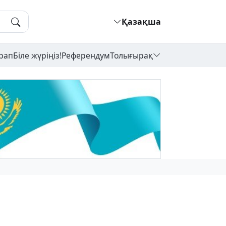
Қазақша
рап
Біле жүріңіз!
Референдум
Толығырақ