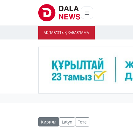
АҚПАРАТТЫҚ ХАБАРЛАМА
Кирилл
Latyn
Төте