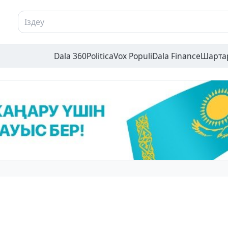
Dala 360
Politica
Vox Populi
Dala Finance
Шарта