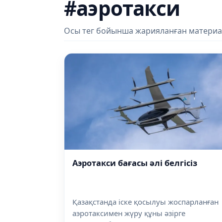
#аэротакси
Осы тег бойынша жарияланған материа
Аэротакси бағасы әлі белгісіз
Қазақстанда іске қосылуы жоспарланған
аэротаксимен жүру құны әзірге