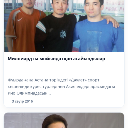
Миллиардты мойындатқан ағайындылар
Жуырда ғана Астана төріндегі «Дәулет» спорт
кешенінде күрес түрлерінен Азия елдері арасындағы
Рио Олимпиадасын...
3 сәуір 2016