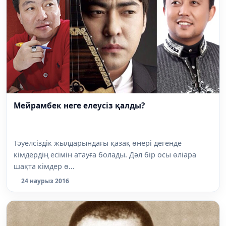
Мейрамбек неге елеусіз қалды?
Тәуелсіздік жылдарындағы қазақ өнері дегенде
кімдердің есімін атауға болады. Дәл бір осы өліара
шақта кімдер ө...
24 наурыз 2016