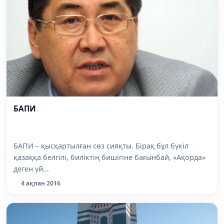
БАПИ
БАПИ – қысқартылған сөз сияқты. Бірақ бұл бүкіл
қазаққа белгілі, биліктің бишігіне бағынбай, «Ақорда»
деген үй...
4 ақпан 2016