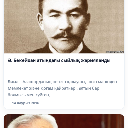
Ә. Бөкейхан атындағы сыйлық жарияланды
Биыл – Алашорданың негізін қалаушы, шын мәніндегі
Мемлекет және Қоғам қайраткері, ұлтын бар
болмысымен сүйген,...
14 наурыз 2016