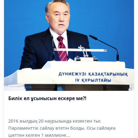
Билік ел ұсынысын ескере ме?!
2016 жылдың 20 наурызында кезектен тыс
Парламенттік сайлау өтетін болды. Осы сайлауға
шеттен келген 1 миллионғ...