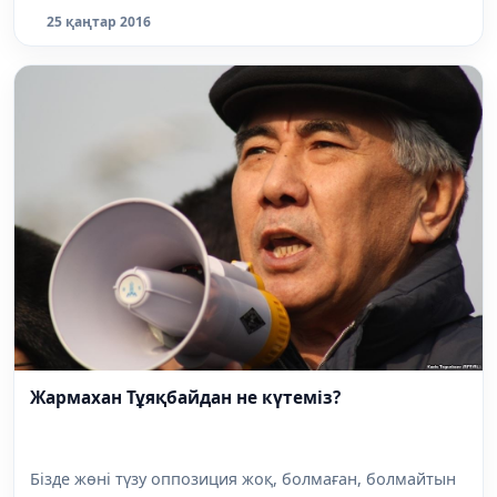
25 қаңтар 2016
Жармахан Тұяқбайдан не күтеміз?
Бізде жөні түзу оппозиция жоқ, болмаған, болмайтын