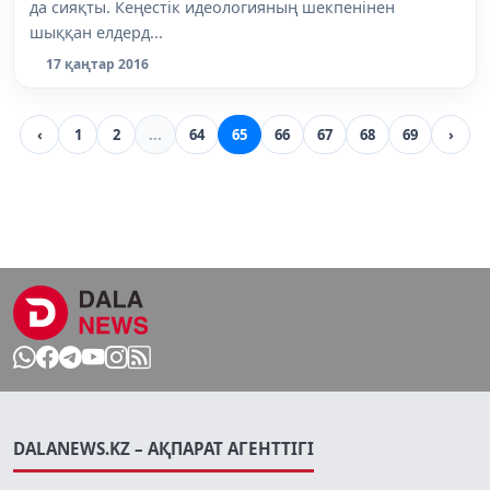
да сияқты. Кеңестік идеологияның шекпенінен
шыққан елдерд...
17 қаңтар 2016
‹
1
2
...
64
65
66
67
68
69
›
DALANEWS.KZ – АҚПАРАТ АГЕНТТІГІ