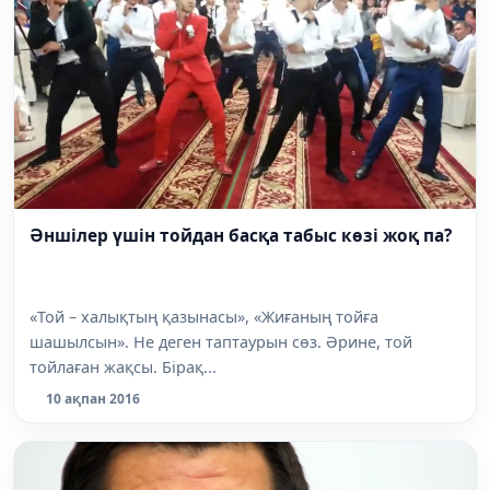
Әншілер үшін тойдан басқа табыс көзі жоқ па?
«Той – халықтың қазынасы», «Жиғаның тойға
шашылсын». Не деген таптаурын сөз. Әрине, той
тойлаған жақсы. Бірақ...
10 ақпан 2016