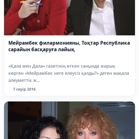
Мейрамбек филармонияны, Тоқтар Республика
сарайын басқаруға лайық
«Қала мен Дала» газетінің өткен санында жарық
көрген «Мейрамбек неге елеусіз қалды?» деген мақала
әлеуметтік ж...
7 сәуір 2016