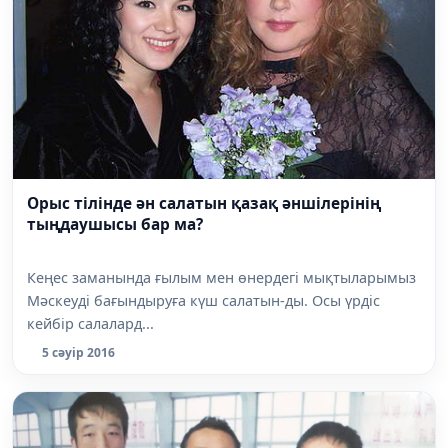
Орыс тілінде ән салатын қазақ әншілерінің
тыңдаушысы бар ма?
Кеңес заманында ғылым мен өнердегі мықтыларымыз
Мәскеуді бағындыруға күш салатын-ды. Осы үрдіс
кейбір салалард...
5 сәуір 2016