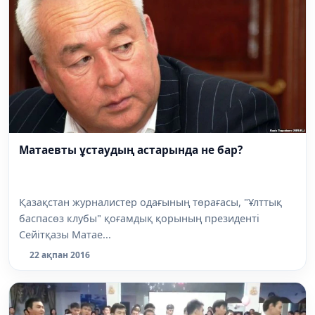
Матаевты ұстаудың астарында не бар?
Қазақстан журналистер одағының төрағасы, "Ұлттық
баспасөз клубы" қоғамдық қорының президенті
Сейітқазы Матае...
22 ақпан 2016