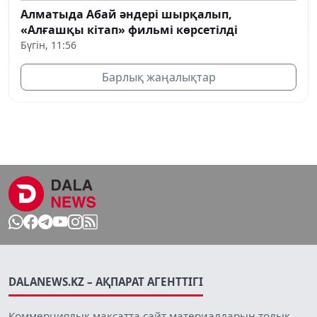
Алматыда Абай әндері шырқалып,
«Алғашқы кітап» фильмі көрсетілді
Бүгін, 11:56
Барлық жаңалықтар
DALANEWS.KZ – АҚПАРАТ АГЕНТТІГІ
Коммерциялық мақсатта сайт материалдарын толық