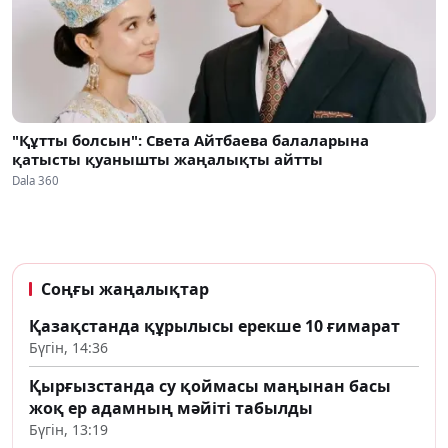
"Құтты болсын": Света Айтбаева балаларына
қатысты қуанышты жаңалықты айтты
Dala 360
Соңғы жаңалықтар
Қазақстанда құрылысы ерекше 10 ғимарат
Бүгін, 14:36
Қырғызстанда су қоймасы маңынан басы
жоқ ер адамның мәйіті табылды
Бүгін, 13:19