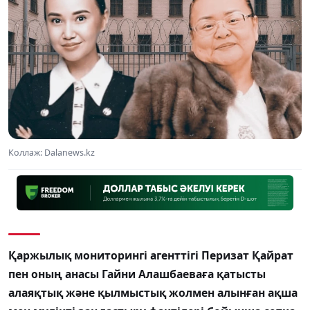
Коллаж: Dalanews.kz
Қаржылық мониторингі агенттігі Перизат Қайрат
пен оның анасы Гайни Алашбаеваға қатысты
алаяқтық және қылмыстық жолмен алынған ақша