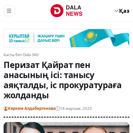
Қаз
Басты бет
/
Dala 360
/
Перизат Қайрат пен
анасының ісі: танысу
аяқталды, іс прокуратураға
жолданды
Көркем Алдабергенова
18 маусым, 2025