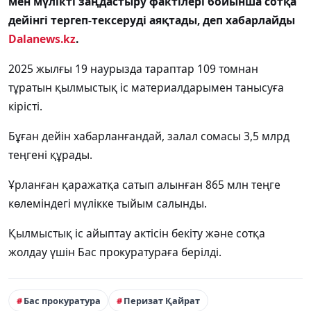
мен мүлікті заңдастыру фактілері бойынша сотқа
дейінгі тергеп-тексеруді аяқтады, деп хабарлайды
Dalanews.kz
.
2025 жылғы 19 наурызда тараптар 109 томнан
тұратын қылмыстық іс материалдарымен танысуға
кірісті.
Бұған дейін хабарланғандай, залал сомасы 3,5 млрд
теңгені құрады.
Ұрланған қаражатқа сатып алынған 865 млн теңге
көлеміндегі мүлікке тыйым салынды.
Қылмыстық іс айыптау актісін бекіту және сотқа
жолдау үшін Бас прокуратураға берілді.
Бас прокуратура
Перизат Қайрат