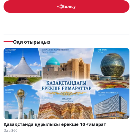
Бөлісу
Оқи отырыңыз
Қазақстанда құрылысы ерекше 10 ғимарат
Dala 360