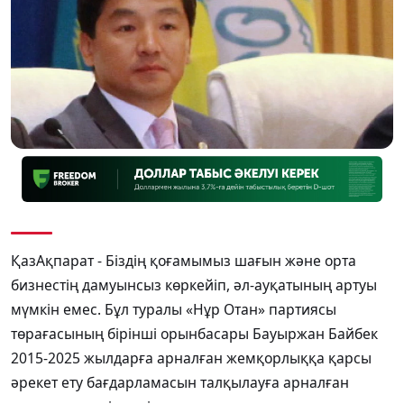
ҚазАқпарат - Біздің қоғамымыз шағын және орта
бизнестің дамуынсыз көркейіп, әл-ауқатының артуы
мүмкін емес. Бұл туралы «Нұр Отан» партиясы
төрағасының бірінші орынбасары Бауыржан Байбек
2015-2025 жылдарға арналған жемқорлыққа қарсы
әрекет ету бағдарламасын талқылауға арналған