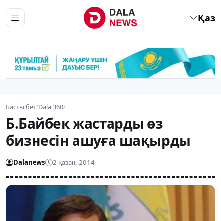
Қаз
Басты бет
/
Dala 360
/
Б.Байбек жастарды өз
бизнесін ашуға шақырды
Dalanews
2 қазан, 2014