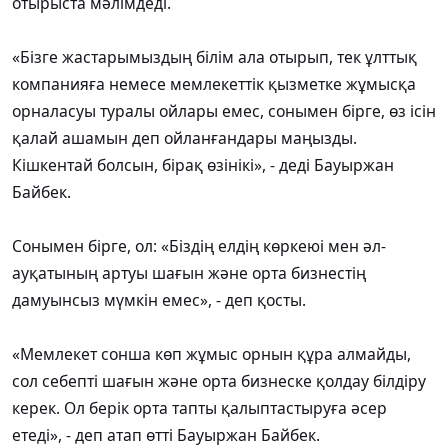
отырыста мәлімдеді.
«Бізге жастарымыздың білім ала отырып, тек ұлттық
компанияға немесе мемлекеттік қызметке жұмысқа
орналасуы туралы ойлары емес, сонымен бірге, өз ісін
қалай ашамын деп ойланғандары маңызды.
Кішкентай болсын, бірақ өзінікі», - деді Бауыржан
Байбек.
Сонымен бірге, ол: «Біздің елдің көркеюі мен әл-
ауқатының артуы шағын және орта бизнестің
дамуынсыз мүмкін емес», - деп қосты.
«Мемлекет сонша көп жұмыс орнын құра алмайды,
сол себепті шағын және орта бизнеске қолдау білдіру
керек. Ол берік орта тапты қалыптастыруға әсер
етеді», - деп атап өтті Бауыржан Байбек.