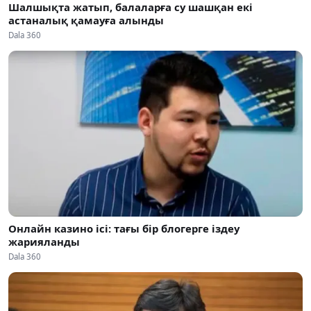
Шалшықта жатып, балаларға су шашқан екі
астаналық қамауға алынды
Dala 360
Онлайн казино ісі: тағы бір блогерге іздеу
жарияланды
Dala 360