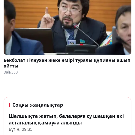
Бекболат Тілеухан жеке өмірі туралы құпияны ашып
айтты
Dala 360
Соңғы жаңалықтар
Шалшықта жатып, балаларға су шашқан екі
астаналық қамауға алынды
Бүгін, 09:35