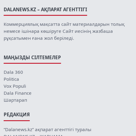
DALANEWS.KZ – АҚПАРАТ АГЕНТТІГІ
Коммерциялық мақсатта сайт материалдарын толық
немесе ішінара көшіруге Сайт иесінің жазбаша
рұқсатымен ғана жол беріледі.
МАҢЫЗДЫ СІЛТЕМЕЛЕР
Dala 360
Politica
Vox Populi
Dala Finance
Шартарап
РЕДАКЦИЯ
“Dalanews.kz” ақпарат агенттігі туралы