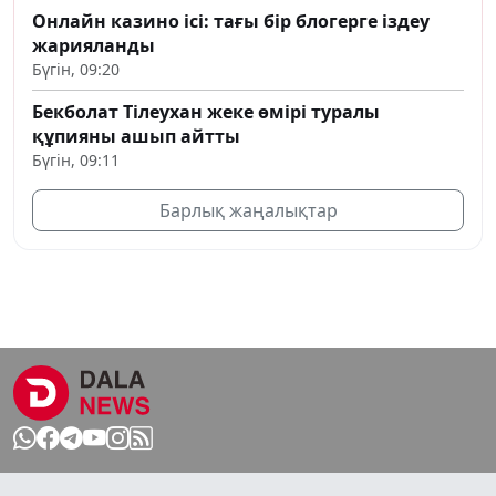
Онлайн казино ісі: тағы бір блогерге іздеу
жарияланды
Бүгін, 09:20
Бекболат Тілеухан жеке өмірі туралы
құпияны ашып айтты
Бүгін, 09:11
Барлық жаңалықтар