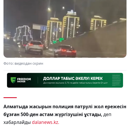
Фото: видеодан скрин
Алматыда жасырын полиция патрулі жол ережесін
бұзған 500-ден астам жүргізушіні ұстады,
деп
хабарлайды
dalanews.kz.