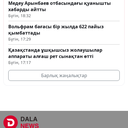
Медеу Арынбаев отбасындағы қуанышты
хабарды айтты
Бүгін, 18:32
Вольфрам бағасы бір жылда 622 пайыз
қымбаттады
Бүгін, 17:29
Қазақстанда ұшқышсыз жолаушылар
аппараты алғаш рет сынақтан өтті
Бүгін, 17:17
Барлық жаңалықтар