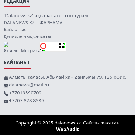
РЕДАКЦИЯ
“Dalanews.kz” ақпарат агенттігі туралы
DALANEWS.KZ – ЖАРНАМА
Байланыс
Құпиялылық саясаты
БАЙЛАНЫС
Алматы қаласы, Абылай хан даңғылы 79, 125 офис.
dalanews@mail.ru
+77019590709
+7707 878 8589
Copyright © 2025 dalanews.kz. Сайтты жасаған
WebAudit