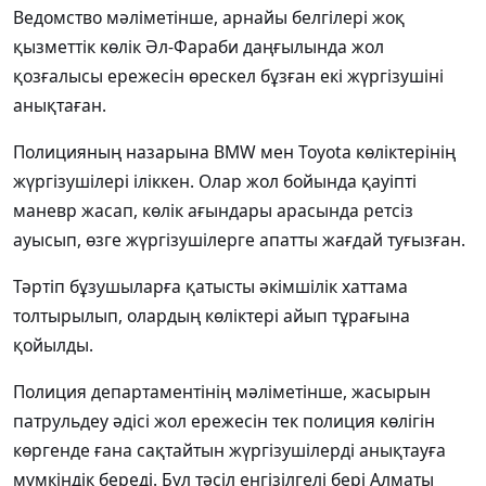
Ведомство мәліметінше, арнайы белгілері жоқ
қызметтік көлік Әл-Фараби даңғылында жол
қозғалысы ережесін өрескел бұзған екі жүргізушіні
анықтаған.
Полицияның назарына BMW мен Toyota көліктерінің
жүргізушілері іліккен. Олар жол бойында қауіпті
маневр жасап, көлік ағындары арасында ретсіз
ауысып, өзге жүргізушілерге апатты жағдай туғызған.
Тәртіп бұзушыларға қатысты әкімшілік хаттама
толтырылып, олардың көліктері айып тұрағына
қойылды.
Полиция департаментінің мәліметінше, жасырын
патрульдеу әдісі жол ережесін тек полиция көлігін
көргенде ғана сақтайтын жүргізушілерді анықтауға
мүмкіндік береді. Бұл тәсіл енгізілгелі бері Алматы