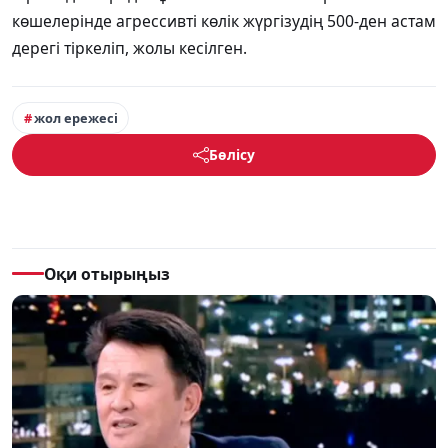
көшелерінде агрессивті көлік жүргізудің 500-ден астам
дерегі тіркеліп, жолы кесілген.
жол ережесі
Бөлісу
Оқи отырыңыз