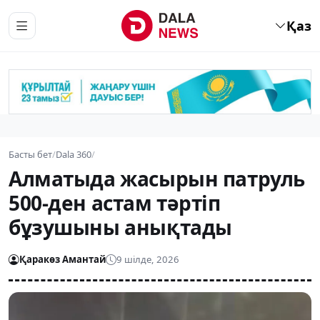
Қаз
Басты бет
/
Dala 360
/
Алматыда жасырын патруль
500-ден астам тәртіп
бұзушыны анықтады
Қаракөз Амантай
9 шілде, 2026