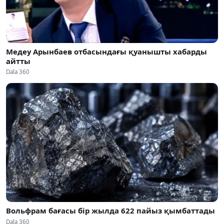
Медеу Арынбаев отбасындағы қуанышты хабарды
айтты
Dala 360
Вольфрам бағасы бір жылда 622 пайыз қымбаттады
Dala 360