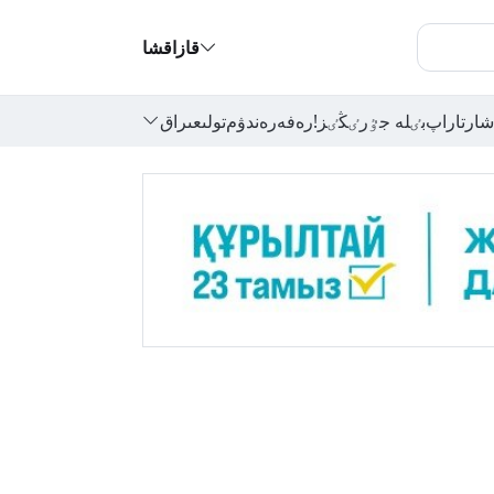
قازاقشا
شارتاراپ
بٸلە جٷرٸڭٸز!
رەفەرەندۋم
تولىعىراق