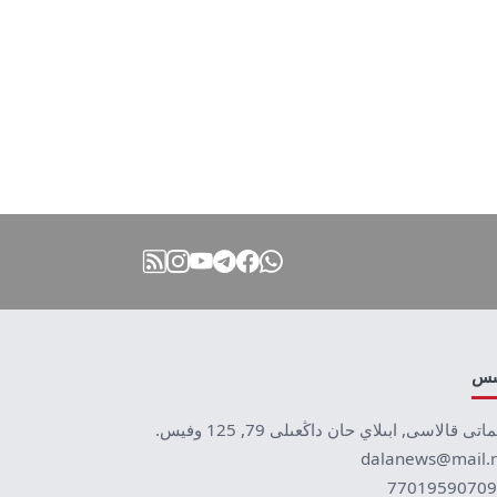
نىس
ماتى قالاسى, ابىلاي حان داڭعىلى 79, 125 وفيس.
dalanews@mail.