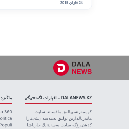
24 قازان 2015
DALANEWS.KZ – اقپارات اگەنتتٸگٸ
ماڭىزد
كوممەرتسييالىق ماقساتتا سايت
la 360
ماتەريالدارىن تولىق نەمەسە ٸشٸنارا
olitica
كٶشٸرۋگە سايت يەسٸنٸڭ جازباشا
Populi