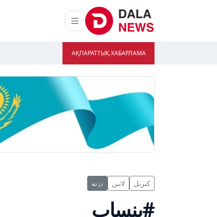
АҚПАРАТТЫҚ ХАБАРЛАМА
كىرىل
لاتىن
تٶتە
#ىنساپ