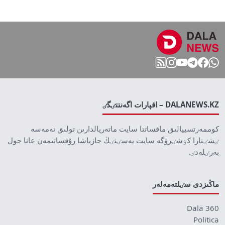
DALANEWS.KZ – اقپارات اگەنتتٸگٸ
كوممەرتسييالىق ماقساتتا سايت ماتەريالدارىن تولىق نەمەسە
ٸشٸنارا كٶشٸرۋگە سايت يەسٸنٸڭ جازباشا رۇقساتىمەن عانا جول
بەرٸلەدٸ.
ماڭىزدى سٸلتەمەلەر
Dala 360
Politica