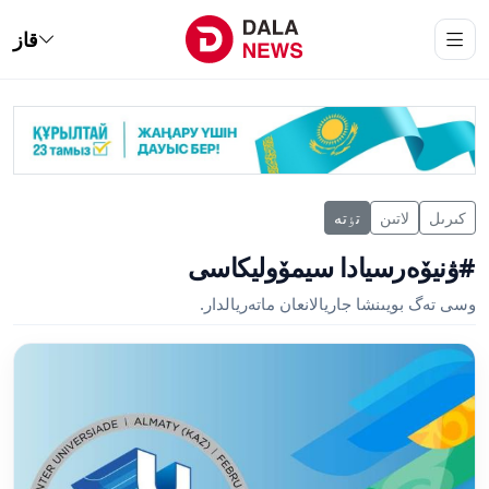
قاز
كىرىل
لاتىن
تٶتە
#ۋنيۆەرسيادا سيمۆوليكاسى
وسى تەگ بويىنشا جاريالانعان ماتەريالدار.