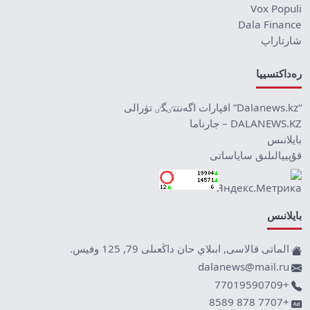
Vox Populi
Dala Finance
شارتاراپ
رەداكتسييا
“Dalanews.kz” اقپارات اگەنتتٸگٸ تۋرالى
DALANEWS.KZ – جارناما
بايلانىس
قۇپييالىلىق ساياساتى
بايلانىس
الماتى قالاسى, ابىلاي حان داڭعىلى 79, 125 وفيس.
dalanews@mail.ru
+77019590709
+7707 878 8589