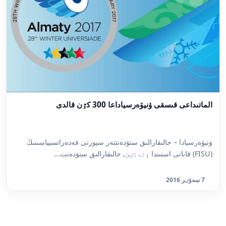
الماتىداعى قىسقى ۋنيۆەرسياداعا 300 كٷن قالدى
ۋنيۆەرسيادا – حالىقارالىق ستۋدەنتتەر سپورتى فەدەراتسيياسىنىڭ
(FISU) قاناتى استىندا ٶتەتٸن, حالىقارالىق ستۋدەنت...
7 سەۋٸر 2016