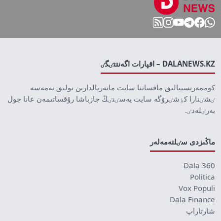
DALANEWS.KZ – اقپارات اگەنتتٸگٸ
كوممەرتسييالىق ماقساتتا سايت ماتەريالدارىن تولىق نەمەسە
ٸشٸنارا كٶشٸرۋگە سايت يەسٸنٸڭ جازباشا رۇقساتىمەن عانا جول
بەرٸلەدٸ.
ماڭىزدى سٸلتەمەلەر
Dala 360
Politica
Vox Populi
Dala Finance
شارتاراپ