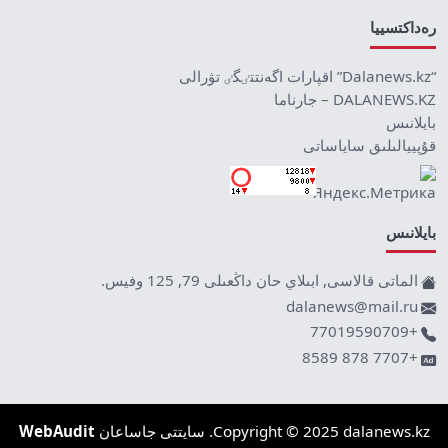
رەداكتسييا
“Dalanews.kz” اقپارات اگەنتتٸگٸ تۋرالى
DALANEWS.KZ – جارناما
بايلانىس
قۇپييالىلىق ساياساتى
بايلانىس
الماتى قالاسى, ابىلاي حان داڭعىلى 79, 125 وفيس.
dalanews@mail.ru
+77019590709
+7707 878 8589
Copyright © 2025 dalanews.kz. سايتتى جاساعان
WebAudit