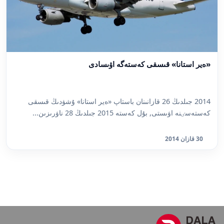
«ەير استانا» قىسقى كەستەگە اۋىسادى
2014 جىلدىڭ 26 قازانىنان باستاپ «ەير استانا» ۇشۋدىڭ قىسقى
كەستەسٸنە اۋىستى, بۇل كەستە 2015 جىلدىڭ 28 ناۋرىزىن...
30 قازان 2014