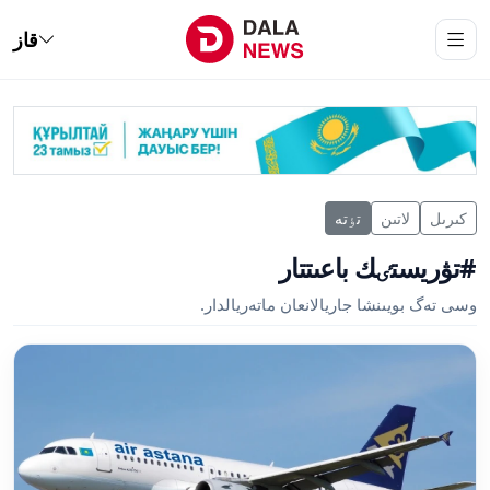
قاز
كىرىل
لاتىن
تٶتە
#تۋريستٸك باعىتتار
وسى تەگ بويىنشا جاريالانعان ماتەريالدار.