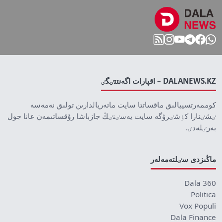
DALANEWS.KZ – اقپارات اگەنتتٸگٸ
كوممەرتسييالىق ماقساتتا سايت ماتەريالدارىن تولىق نەمەسە
ٸشٸنارا كٶشٸرۋگە سايت يەسٸنٸڭ جازباشا رۇقساتىمەن عانا جول
بەرٸلەدٸ.
ماڭىزدى سٸلتەمەلەر
Dala 360
Politica
Vox Populi
Dala Finance