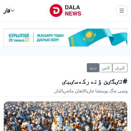
قاز
كىرىل
لاتىن
تٶتە
#تٸگٸن ٶنەركەسٸبٸ
وسى تەگ بويىنشا جاريالانعان ماتەريالدار.