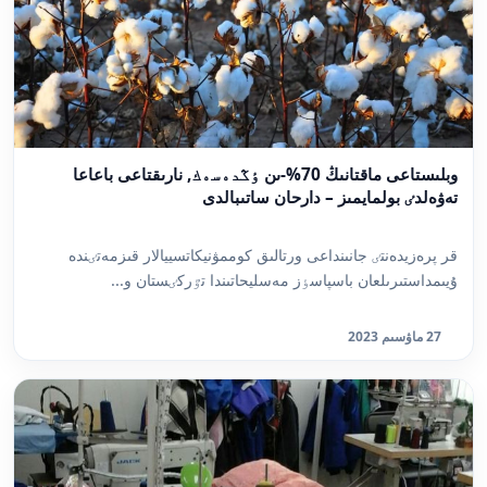
وبلىستاعى ماقتانىڭ 70%-ىن ٶڭدەسەك, نارىقتاعى باعاعا
تەۋەلدٸ بولمايمىز – دارحان ساتىبالدى
قر پرەزيدەنتٸ جانىنداعى ورتالىق كوممۋنيكاتسييالار قىزمەتٸندە
ۇيىمداستىرىلعان باسپاسٶز مەسليحاتىندا تٷركٸستان و...
27 ماۋسىم 2023