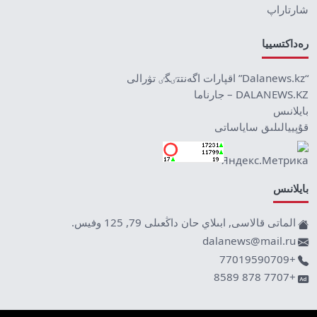
شارتاراپ
رەداكتسييا
“Dalanews.kz” اقپارات اگەنتتٸگٸ تۋرالى
DALANEWS.KZ – جارناما
بايلانىس
قۇپييالىلىق ساياساتى
بايلانىس
الماتى قالاسى, ابىلاي حان داڭعىلى 79, 125 وفيس.
dalanews@mail.ru
+77019590709
+7707 878 8589