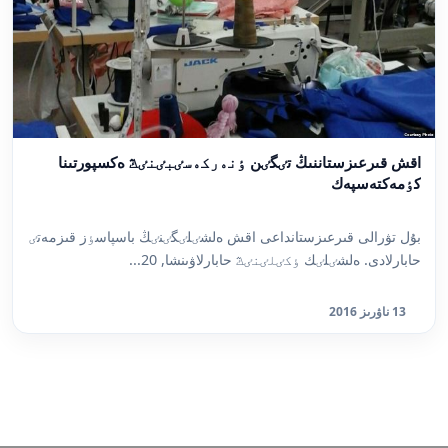
اقش قىرعىزستاننىڭ تٸگٸن ٶنەركەسٸبٸنٸڭ ەكسپورتىنا
كٶمەكتەسپەك
بۇل تۋرالى قىرعىزستانداعى اقش ەلشٸلٸگٸنٸڭ باسپاسٶز قىزمەتٸ
حابارلادى. ەلشٸلٸك ٶكٸلٸنٸڭ حابارلاۋىنشا, 20...
13 ناۋرىز 2016