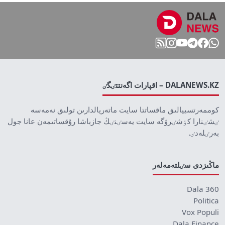
DALANEWS.KZ – اقپارات اگەنتتٸگٸ
كوممەرتسييالىق ماقساتتا سايت ماتەريالدارىن تولىق نەمەسە
ٸشٸنارا كٶشٸرۋگە سايت يەسٸنٸڭ جازباشا رۇقساتىمەن عانا جول
بەرٸلەدٸ.
ماڭىزدى سٸلتەمەلەر
Dala 360
Politica
Vox Populi
Dala Finance