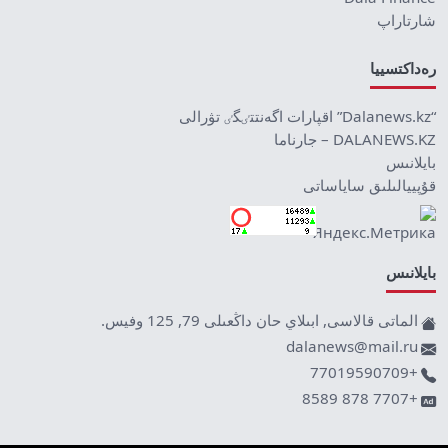
شارتاراپ
رەداكتسييا
“Dalanews.kz” اقپارات اگەنتتٸگٸ تۋرالى
DALANEWS.KZ – جارناما
بايلانىس
قۇپييالىلىق ساياساتى
بايلانىس
الماتى قالاسى, ابىلاي حان داڭعىلى 79, 125 وفيس.
dalanews@mail.ru
+77019590709
+7707 878 8589