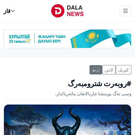
قاز
كىرىل
لاتىن
تٶتە
#روبەرت شترومبەرگ
وسى تەگ بويىنشا جاريالانعان ماتەريالدار.