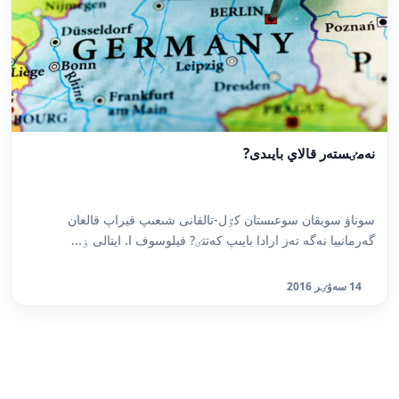
نەمٸستەر قالاي بايىدى?
سوناۋ سويقان سوعىستان كٷل-تالقانى شىعىپ قيراپ قالعان
گەرمانييا نەگە تەز ارادا بايىپ كەتتٸ? فيلوسوف ا. ايتالى ٶ...
14 سەۋٸر 2016