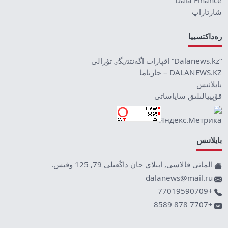
Dala Finance
شارتاراپ
رەداكتسييا
“Dalanews.kz” اقپارات اگەنتتٸگٸ تۋرالى
DALANEWS.KZ – جارناما
بايلانىس
قۇپييالىلىق ساياساتى
بايلانىس
الماتى قالاسى, ابىلاي حان داڭعىلى 79, 125 وفيس.
dalanews@mail.ru
+77019590709
+7707 878 8589