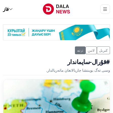
قاز
كىرىل
لاتىن
تٶتە
#قۇرال-سايماندار
وسى تەگ بويىنشا جاريالانعان ماتەريالدار.