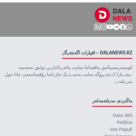
DALANEWS.KZ – اقپارات اگەنتتٸگٸ
كوممەرتسييالىق ماقساتتا سايت ماتەريالدارىن تولىق نەمەسە
ٸشٸنارا كٶشٸرۋگە سايت يەسٸنٸڭ جازباشا رۇقساتىمەن عانا جول
بەرٸلەدٸ.
ماڭىزدى سٸلتەمەلەر
Dala 360
Politica
Vox Populi