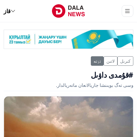
قاز
كىرىل
لاتىن
تٶتە
#قۇمدى داۋىل
وسى تەگ بويىنشا جاريالانعان ماتەريالدار.