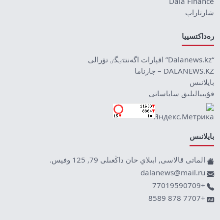
Dala Finance
شارتاراپ
رەداكتسييا
“Dalanews.kz” اقپارات اگەنتتٸگٸ تۋرالى
DALANEWS.KZ – جارناما
بايلانىس
قۇپييالىلىق ساياساتى
بايلانىس
الماتى قالاسى, ابىلاي حان داڭعىلى 79, 125 وفيس.
dalanews@mail.ru
+77019590709
+7707 878 8589