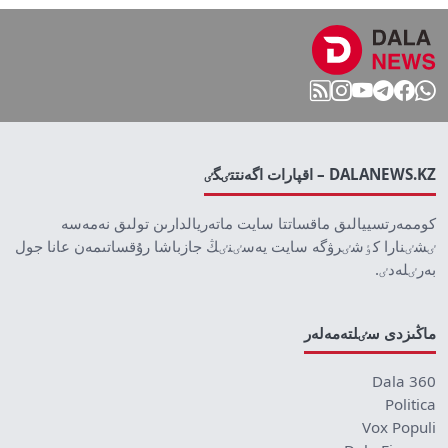
DALANEWS.KZ – اقپارات اگەنتتٸگٸ
كوممەرتسييالىق ماقساتتا سايت ماتەريالدارىن تولىق نەمەسە
ٸشٸنارا كٶشٸرۋگە سايت يەسٸنٸڭ جازباشا رۇقساتىمەن عانا جول
بەرٸلەدٸ.
ماڭىزدى سٸلتەمەلەر
Dala 360
Politica
Vox Populi