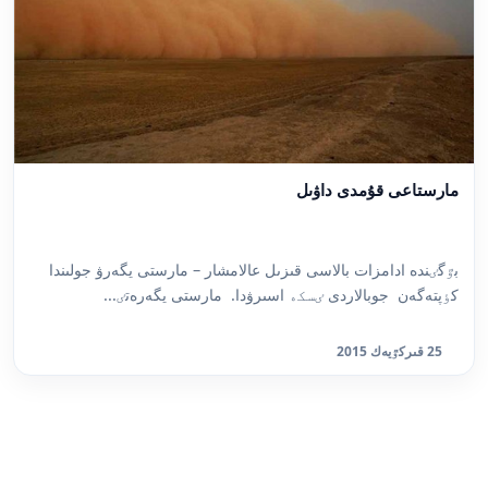
مارستاعى قۇمدى داۋىل
بٷگٸندە ادامزات بالاسى قىزىل عالامشار – مارستى يگەرۋ جولىندا
كٶپتەگەن جوبالاردى ٸسكە اسىرۋدا. مارستى يگەرەتٸ...
25 قىركٷيەك 2015