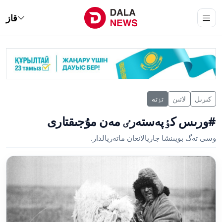
قاز
كىرىل
لاتىن
تٶتە
#ورىس كٶپەستەرٸ مەن مۇجىقتارى
وسى تەگ بويىنشا جاريالانعان ماتەريالدار.