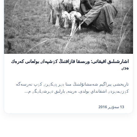
اشارشىلىق اقيقاتى: ورىسقا قازاقتىڭ كٶشپەلٸ بولعانى كەرەك
ەدٸ
تاريحشى يبراگيم شەمشاتۇلىنىڭ مىنا بٸر پٸكٸرٸ كٶپ نەرسەگە
كٶزٸمٸزدٸ اشقانداي بولدى. ەرينە, بارلىق تٸرشٸلٸگٸ م...
13 سەۋٸر 2016