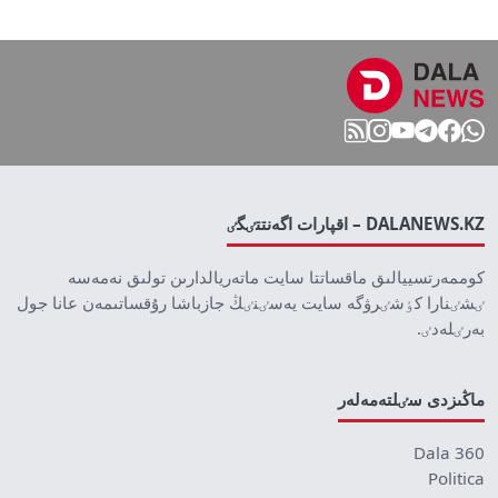
DALANEWS.KZ – اقپارات اگەنتتٸگٸ
كوممەرتسييالىق ماقساتتا سايت ماتەريالدارىن تولىق نەمەسە
ٸشٸنارا كٶشٸرۋگە سايت يەسٸنٸڭ جازباشا رۇقساتىمەن عانا جول
بەرٸلەدٸ.
ماڭىزدى سٸلتەمەلەر
Dala 360
Politica