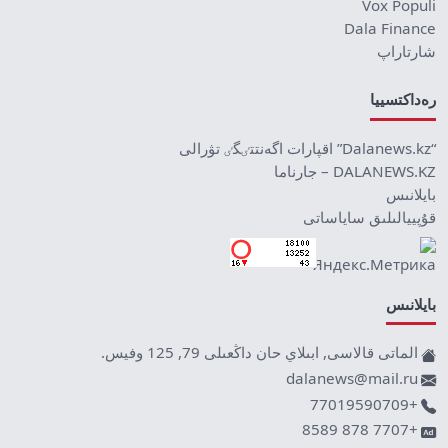
Vox Populi
Dala Finance
شارتاراپ
رەداكتسييا
“Dalanews.kz” اقپارات اگەنتتٸگٸ تۋرالى
DALANEWS.KZ – جارناما
بايلانىس
قۇپييالىلىق ساياساتى
بايلانىس
الماتى قالاسى, ابىلاي حان داڭعىلى 79, 125 وفيس.
dalanews@mail.ru
+77019590709
+7707 878 8589